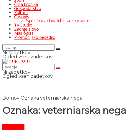
Šport
Črna kronika
Gospodarstvo
Kultura
Časopis
Spletni arhiv Idrijske novice
TV Studio
Zadnje slovo
Mali oglasi
Promocijsko besedilo
Ni zadetkov
Ogled vseh zadetkov
Ni zadetkov
Ogled vseh zadetkov
Domov
Oznaka
veterniarska nega
Oznaka:
veterniarska nega
Aktualno