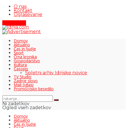
O nas
Kontakt
Oglaševanje
Pišite nam
Domov
Aktualno
Čas in ljudje
Šport
Črna kronika
Gospodarstvo
Kultura
Časopis
Spletni arhiv Idrijske novice
TV Studio
Zadnje slovo
Mali oglasi
Promocijsko besedilo
Ni zadetkov
Ogled vseh zadetkov
Domov
Aktualno
Čas in ljudje