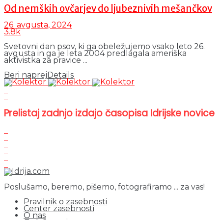
Od nemških ovčarjev do ljubeznivih mešančkov
26. avgusta, 2024
3.8k
Svetovni dan psov, ki ga obeležujemo vsako leto 26.
avgusta in ga je leta 2004 predlagala ameriška
aktivistka za pravice ...
Beri naprej
Details
Prelistaj zadnjo izdajo časopisa Idrijske novice
Poslušamo, beremo, pišemo, fotografiramo ... za vas!
Pravilnik o zasebnosti
Center zasebnosti
O nas