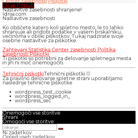
Center zasebnosti
Piškotki
Close Popup
Nastavitve zasebnosti shranjene!
Idrija.com
Nastavitve zasebnosti
Ko obiščete katero koli spletno mesto, le to lahko
shranjuje ali pridobi podatke v vašem brskalniku,
večinoma v obliki piškotkov. Tukaj nadzirate svoje
osebne nastavitve za piškotke.
Zahtevani
Statistika
Center zasebnosti
Politika
zasebnosti
Piškotki
Ti piškotki so potrebni za delovanje spletnega mesta
in jih ni moč onemogočiti.
Tehnični piškotki
Tehnični piškotki
Za pravilno delovanje spletne strani uporabljamo
naslednje tehnične piškotke
wordpress_test_cookie
wordpress_logged_in_
wordpress_sec
Onemogoči vse storitve
Shrani
Omogoči vse storitve
Ni zadetkov
Ogled vseh zadetkov