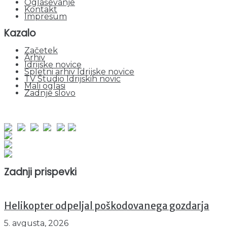
Oglaševanje
Kontakt
Impresum
Kazalo
Začetek
Arhiv
Idrijske novice
Spletni arhiv Idrijske novice
TV Studio Idrijskih novic
Mali oglasi
Zadnje slovo
obiskov od 1. januarja 2026
Obiskovalcev skupaj : 935810
Prikazov skupaj : 2500828
Trenutno : 23
Zadnji prispevki
Helikopter odpeljal poškodovanega gozdarja
5. avgusta, 2026