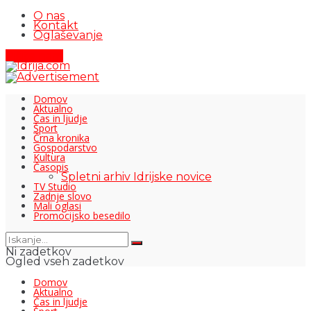
O nas
Kontakt
Oglaševanje
Pišite nam
Domov
Aktualno
Čas in ljudje
Šport
Črna kronika
Gospodarstvo
Kultura
Časopis
Spletni arhiv Idrijske novice
TV Studio
Zadnje slovo
Mali oglasi
Promocijsko besedilo
Ni zadetkov
Ogled vseh zadetkov
Domov
Aktualno
Čas in ljudje