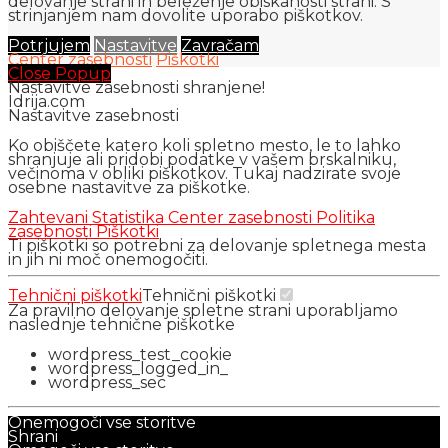
delovanje strani in beleženje obiskanosti strani. S
strinjanjem nam dovolite uporabo piškotkov.
Potrjujem
Nastavitve
Zavračam
Center zasebnosti
Piškotki
Close Popup
Nastavitve zasebnosti shranjene!
Idrija.com
Nastavitve zasebnosti
Ko obiščete katero koli spletno mesto, le to lahko
shranjuje ali pridobi podatke v vašem brskalniku,
večinoma v obliki piškotkov. Tukaj nadzirate svoje
osebne nastavitve za piškotke.
Zahtevani
Statistika
Center zasebnosti
Politika
zasebnosti
Piškotki
Ti piškotki so potrebni za delovanje spletnega mesta
in jih ni moč onemogočiti.
Tehnični piškotki
Tehnični piškotki
Za pravilno delovanje spletne strani uporabljamo
naslednje tehnične piškotke
wordpress_test_cookie
wordpress_logged_in_
wordpress_sec
Onemogoči vse storitve
Shrani