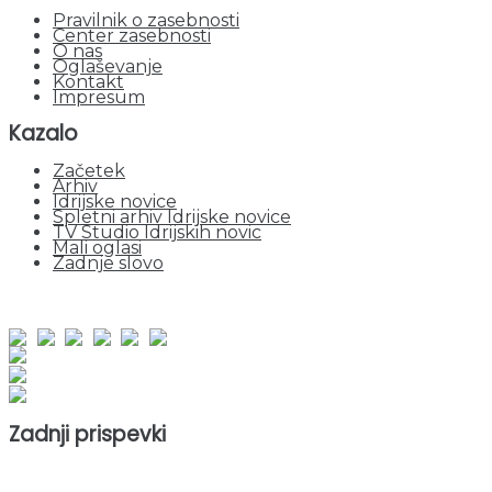
Pravilnik o zasebnosti
Center zasebnosti
O nas
Oglaševanje
Kontakt
Impresum
Kazalo
Začetek
Arhiv
Idrijske novice
Spletni arhiv Idrijske novice
TV Studio Idrijskih novic
Mali oglasi
Zadnje slovo
obiskov od 1. januarja 2026
Obiskovalcev skupaj : 964593
Prikazov skupaj : 2551733
Trenutno : 0
Zadnji prispevki