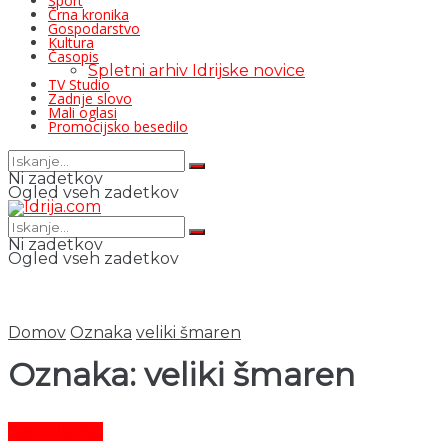
Šport
Črna kronika
Gospodarstvo
Kultura
Časopis
Spletni arhiv Idrijske novice
TV Studio
Zadnje slovo
Mali oglasi
Promocijsko besedilo
Ni zadetkov
Ogled vseh zadetkov
Ni zadetkov
Ogled vseh zadetkov
Domov
Oznaka
veliki šmaren
Oznaka:
veliki šmaren
Čas in ljudje