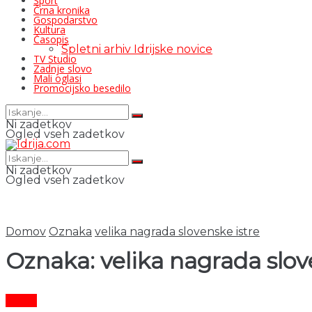
Šport
Črna kronika
Gospodarstvo
Kultura
Časopis
Spletni arhiv Idrijske novice
TV Studio
Zadnje slovo
Mali oglasi
Promocijsko besedilo
Ni zadetkov
Ogled vseh zadetkov
Ni zadetkov
Ogled vseh zadetkov
Domov
Oznaka
velika nagrada slovenske istre
Oznaka:
velika nagrada slov
Šport