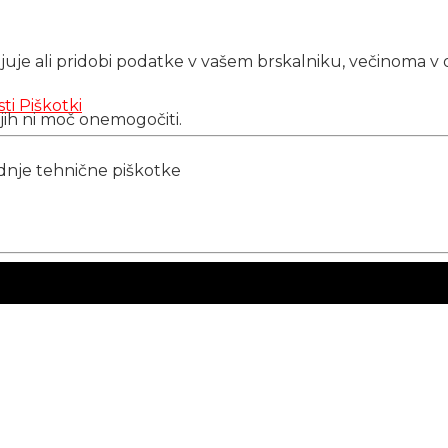
njuje ali pridobi podatke v vašem brskalniku, večinoma v 
sti
Piškotki
 jih ni moč onemogočiti.
ednje tehnične piškotke