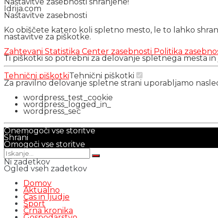
Nastavitve zasebnosti shranjene!
Idrija.com
Nastavitve zasebnosti
Ko obiščete katero koli spletno mesto, le to lahko shra
nastavitve za piškotke.
Zahtevani
Statistika
Center zasebnosti
Politika zasebno
Ti piškotki so potrebni za delovanje spletnega mesta in
Tehnični piškotki
Tehnični piškotki
Za pravilno delovanje spletne strani uporabljamo nasl
wordpress_test_cookie
wordpress_logged_in_
wordpress_sec
Onemogoči vse storitve
Shrani
Omogoči vse storitve
Ni zadetkov
Ogled vseh zadetkov
Domov
Aktualno
Čas in ljudje
Šport
Črna kronika
Gospodarstvo