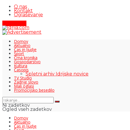
O nas
Kontakt
Oglaševanje
Pišite nam
Domov
Aktualno
Čas in ljudje
Šport
Črna kronika
Gospodarstvo
Kultura
Časopis
Spletni arhiv Idrijske novice
TV Studio
Zadnje slovo
Mali oglasi
Promocijsko besedilo
Ni zadetkov
Ogled vseh zadetkov
Domov
Aktualno
Čas in ljudje