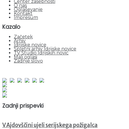
Center zasebnosti
O nas
Oglaševanje
Kontakt
Impresum
Kazalo
Začetek
Arhiv
Idrijske novice
Spletni arhiv Idrijske novice
TV Studio Idrijskih novic
Mali oglasi
Zadnje slovo
obiskov od 1. januarja 2026
Obiskovalcev skupaj : 949269
Prikazov skupaj : 2528946
Trenutno : 91
Zadnji prispevki
V Ajdovščini ujeli serijskega požigalca