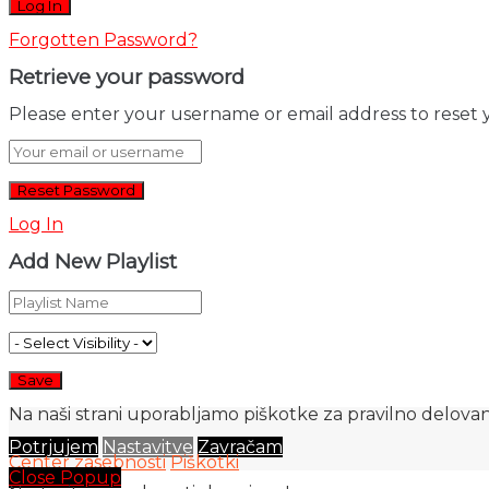
Forgotten Password?
Retrieve your password
Please enter your username or email address to reset 
Log In
Add New Playlist
Na naši strani uporabljamo piškotke za pravilno delovanj
Potrjujem
Nastavitve
Zavračam
Center zasebnosti
Piškotki
Close Popup