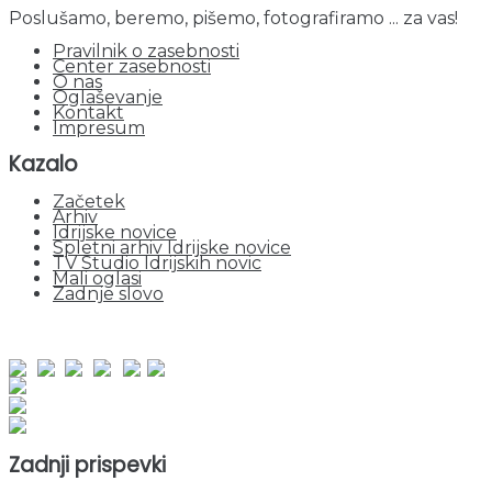
Poslušamo, beremo, pišemo, fotografiramo ... za vas!
Pravilnik o zasebnosti
Center zasebnosti
O nas
Oglaševanje
Kontakt
Impresum
Kazalo
Začetek
Arhiv
Idrijske novice
Spletni arhiv Idrijske novice
TV Studio Idrijskih novic
Mali oglasi
Zadnje slovo
obiskov od 1. januarja 2026
Obiskovalcev skupaj : 952817
Prikazov skupaj : 2534701
Trenutno : 26
Zadnji prispevki