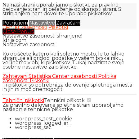
Na naši strani uporabljamo piškotke za pravilno
delovanje strani in beleženje obiskanosti strani. S
strinjanjem nam dovolite uporabo piškotkov.
Potrjujem
Nastavitve
Zavračam
Center zasebnosti
Piškotki
Close Popup
Nastavitve zasebnosti shranjene!
Idrija.com
Nastavitve zasebnosti
Ko obiščete katero koli spletno mesto, le to lahko
shranjuje ali pridobi podatke v vašem brskalniku,
večinoma v obliki piškotkov. Tukaj nadzirate svoje
osebne nastavitve za piškotke.
Zahtevani
Statistika
Center zasebnosti
Politika
zasebnosti
Piškotki
Ti piškotki so potrebni za delovanje spletnega mesta
in jih ni moč onemogočiti.
Tehnični piškotki
Tehnični piškotki
Za pravilno delovanje spletne strani uporabljamo
naslednje tehnične piškotke
wordpress_test_cookie
wordpress_logged_in_
wordpress_sec