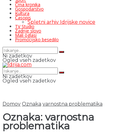
Šport
Črna kronika
Gospodarstvo
Kultura
Časopis
Spletni arhiv Idrijske novice
TV Studio
Zadnje slovo
Mali oglasi
Promocijsko besedilo
Ni zadetkov
Ogled vseh zadetkov
Ni zadetkov
Ogled vseh zadetkov
Domov
Oznaka
varnostna problematika
Oznaka:
varnostna
problematika