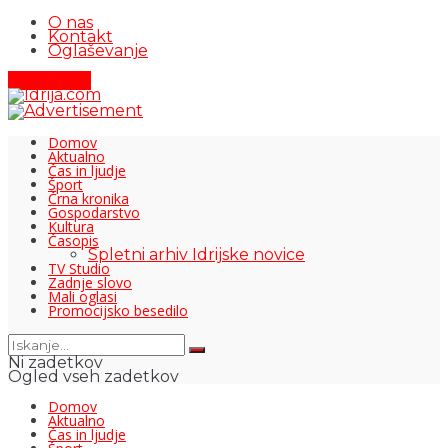
O nas
Kontakt
Oglaševanje
Pišite nam
Domov
Aktualno
Čas in ljudje
Šport
Črna kronika
Gospodarstvo
Kultura
Časopis
Spletni arhiv Idrijske novice
TV Studio
Zadnje slovo
Mali oglasi
Promocijsko besedilo
Ni zadetkov
Ogled vseh zadetkov
Domov
Aktualno
Čas in ljudje