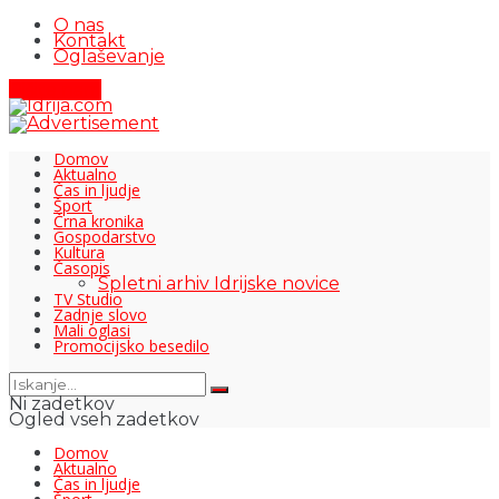
O nas
Kontakt
Oglaševanje
Pišite nam
Domov
Aktualno
Čas in ljudje
Šport
Črna kronika
Gospodarstvo
Kultura
Časopis
Spletni arhiv Idrijske novice
TV Studio
Zadnje slovo
Mali oglasi
Promocijsko besedilo
Ni zadetkov
Ogled vseh zadetkov
Domov
Aktualno
Čas in ljudje