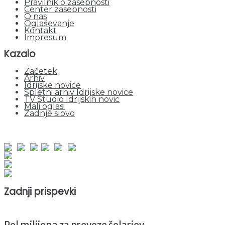
Pravilnik o zasebnosti
Center zasebnosti
O nas
Oglaševanje
Kontakt
Impresum
Kazalo
Začetek
Arhiv
Idrijske novice
Spletni arhiv Idrijske novice
TV Studio Idrijskih novic
Mali oglasi
Zadnje slovo
obiskov od 1. januarja 2026
Obiskovalcev skupaj : 941402
Prikazov skupaj : 2514083
Trenutno : 5
Zadnji prispevki