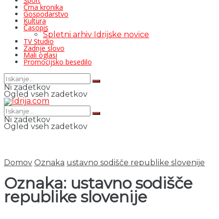
Šport
Črna kronika
Gospodarstvo
Kultura
Časopis
Spletni arhiv Idrijske novice
TV Studio
Zadnje slovo
Mali oglasi
Promocijsko besedilo
Ni zadetkov
Ogled vseh zadetkov
Ni zadetkov
Ogled vseh zadetkov
Domov
Oznaka
ustavno sodišče republike slovenije
Oznaka:
ustavno sodišče
republike slovenije