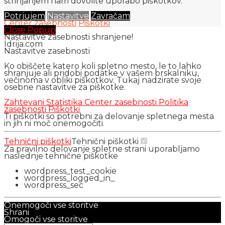
strinjanjem nam dovolite uporabo piškotkov.
Potrjujem
Nastavitve
Zavračam
Center zasebnosti
Piškotki
Close Popup
Nastavitve zasebnosti shranjene!
Idrija.com
Nastavitve zasebnosti
Ko obiščete katero koli spletno mesto, le to lahko
shranjuje ali pridobi podatke v vašem brskalniku,
večinoma v obliki piškotkov. Tukaj nadzirate svoje
osebne nastavitve za piškotke.
Zahtevani
Statistika
Center zasebnosti
Politika
zasebnosti
Piškotki
Ti piškotki so potrebni za delovanje spletnega mesta
in jih ni moč onemogočiti.
Tehnični piškotki
Tehnični piškotki
Za pravilno delovanje spletne strani uporabljamo
naslednje tehnične piškotke
wordpress_test_cookie
wordpress_logged_in_
wordpress_sec
Onemogoči vse storitve
Shrani
Omogoči vse storitve