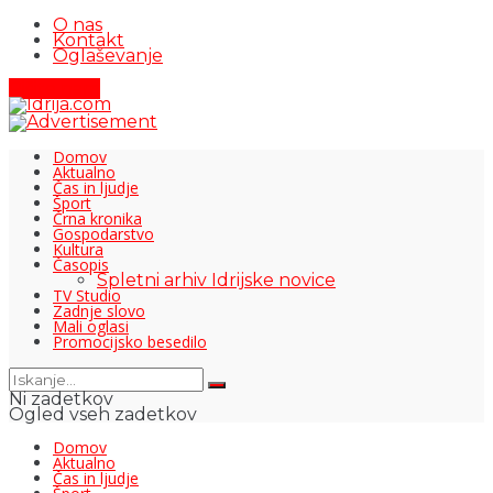
O nas
Kontakt
Oglaševanje
Pišite nam
Domov
Aktualno
Čas in ljudje
Šport
Črna kronika
Gospodarstvo
Kultura
Časopis
Spletni arhiv Idrijske novice
TV Studio
Zadnje slovo
Mali oglasi
Promocijsko besedilo
Ni zadetkov
Ogled vseh zadetkov
Domov
Aktualno
Čas in ljudje