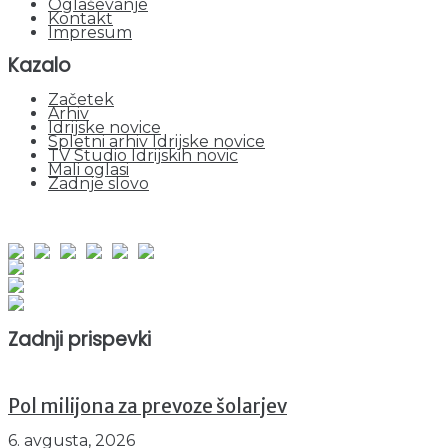
Oglaševanje
Kontakt
Impresum
Kazalo
Začetek
Arhiv
Idrijske novice
Spletni arhiv Idrijske novice
TV Studio Idrijskih novic
Mali oglasi
Zadnje slovo
obiskov od 1. januarja 2026
Obiskovalcev skupaj : 939470
Prikazov skupaj : 2508763
Trenutno : 37
Zadnji prispevki
Pol milijona za prevoze šolarjev
6. avgusta, 2026