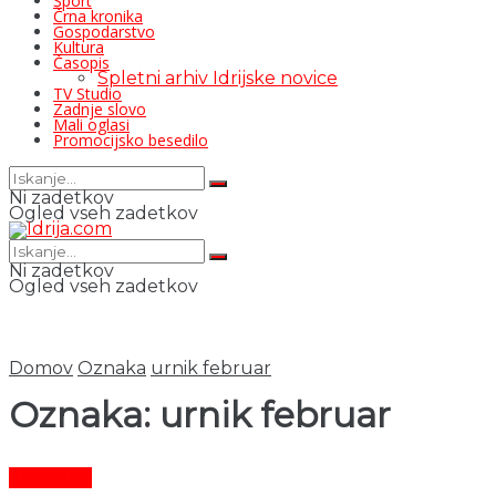
Šport
Črna kronika
Gospodarstvo
Kultura
Časopis
Spletni arhiv Idrijske novice
TV Studio
Zadnje slovo
Mali oglasi
Promocijsko besedilo
Ni zadetkov
Ogled vseh zadetkov
Ni zadetkov
Ogled vseh zadetkov
Domov
Oznaka
urnik februar
Oznaka:
urnik februar
Aktualno