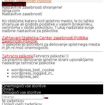
Center zasebnosti
Piškotki
Close Popup
Nastavitve zasebnosti shranjene!
Idrija.com
Nastavitve zasebnosti
Ko obiščete katero koli spletno mesto, le to lahko
shranjuje ali pridobi podatke v vašem brskalniku,
večinoma v obliki piškotkov. Tukaj nadzirate svoje
osebne nastavitve za piškotke.
Zahtevani
Statistika
Center zasebnosti
Politika
zasebnosti
Piškotki
Ti piškotki so potrebni za delovanje spletnega mesta
in jih ni moč onemogočiti.
Tehnični piškotki
Tehnični piškotki
Za pravilno delovanje spletne strani uporabljamo
naslednje tehnične piškotke
wordpress_test_cookie
wordpress_logged_in_
wordpress_sec
Onemogoči vse storitve
Shrani
Omogoči vse storitve
Ni zadetkov
Ogled vseh zadetkov