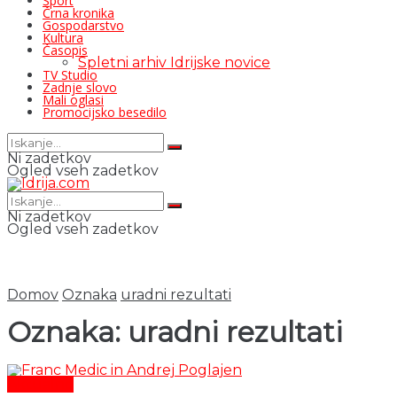
Šport
Črna kronika
Gospodarstvo
Kultura
Časopis
Spletni arhiv Idrijske novice
TV Studio
Zadnje slovo
Mali oglasi
Promocijsko besedilo
Ni zadetkov
Ogled vseh zadetkov
Ni zadetkov
Ogled vseh zadetkov
Domov
Oznaka
uradni rezultati
Oznaka:
uradni rezultati
Aktualno