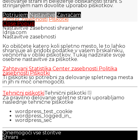
delovanje strani in beleženje obiskanosti strani. S
strinjanjem nam dovolite uporabo piškotkov.
Potrjujem
Nastavitve
Zavračam
Center zasebnosti
Piškotki
Close Popup
Nastavitve zasebnosti shranjene!
Idrija.com
Nastavitve zasebnosti
Ko obiščete katero koli spletno mesto, le to lahko
shranjuje ali pridobi podatke v vašem brskalniku,
večinoma v obliki piškotkov. Tukaj nadzirate svoje
osebne nastavitve za piškotke.
Zahtevani
Statistika
Center zasebnosti
Politika
zasebnosti
Piškotki
Ti piškotki so potrebni za delovanje spletnega mesta
in jih ni moč onemogočiti.
Tehnični piškotki
Tehnični piškotki
Za pravilno delovanje spletne strani uporabljamo
naslednje tehnične piškotke
wordpress_test_cookie
wordpress_logged_in_
wordpress_sec
Onemogoči vse storitve
Shrani