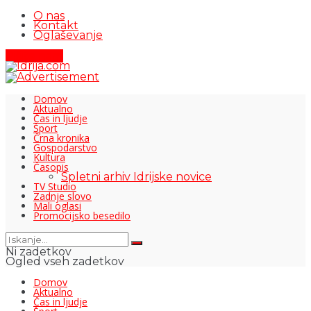
O nas
Kontakt
Oglaševanje
Pišite nam
Domov
Aktualno
Čas in ljudje
Šport
Črna kronika
Gospodarstvo
Kultura
Časopis
Spletni arhiv Idrijske novice
TV Studio
Zadnje slovo
Mali oglasi
Promocijsko besedilo
Ni zadetkov
Ogled vseh zadetkov
Domov
Aktualno
Čas in ljudje