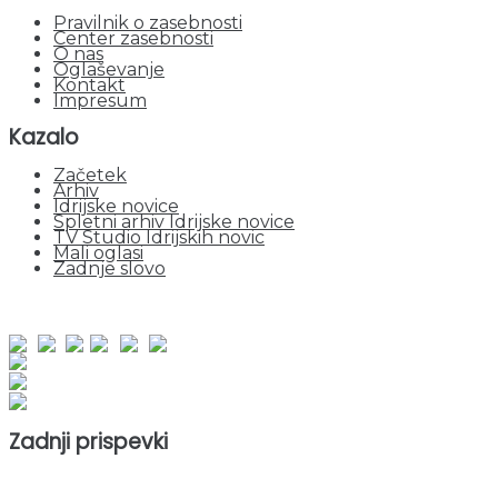
Pravilnik o zasebnosti
Center zasebnosti
O nas
Oglaševanje
Kontakt
Impresum
Kazalo
Začetek
Arhiv
Idrijske novice
Spletni arhiv Idrijske novice
TV Studio Idrijskih novic
Mali oglasi
Zadnje slovo
obiskov od 1. januarja 2026
Obiskovalcev skupaj : 951841
Prikazov skupaj : 2533320
Trenutno : 58
Zadnji prispevki