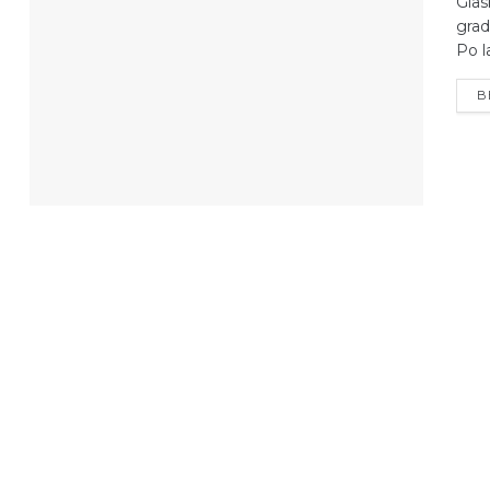
Glas
grad
Po l
B