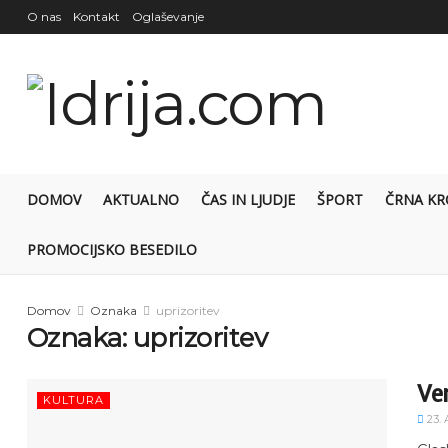
O nas
Kontakt
Oglaševanje
DOMOV
AKTUALNO
ČAS IN LJUDJE
ŠPORT
ČRNA KR
PROMOCIJSKO BESEDILO
Domov
Oznaka
uprizoritev
Oznaka:
uprizoritev
Ve
KULTURA
23.