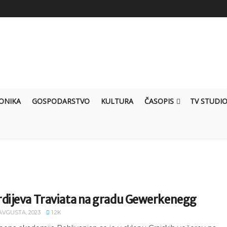
ONIKA
GOSPODARSTVO
KULTURA
ČASOPIS
TV STUDI
rdijeva Traviata na gradu Gewerkenegg
 AVGUSTA, 2023
1.2K