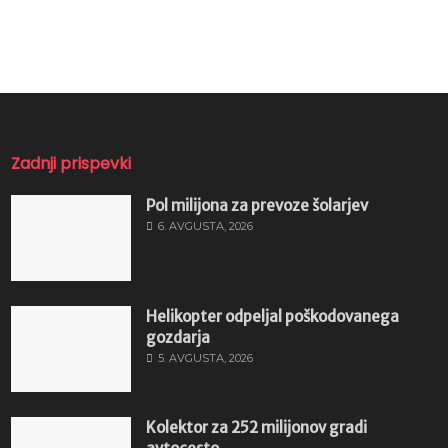
Zadnji prispevki
Pol milijona za prevoze šolarjev
6. AVGUSTA, 2026
Helikopter odpeljal poškodovanega
gozdarja
5. AVGUSTA, 2026
Kolektor za 252 milijonov gradi