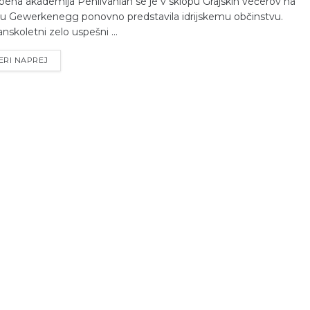
bena akademija Pehlivanian se je v sklopu Grajskih večerov na
u Gewerkenegg ponovno predstavila idrijskemu občinstvu.
anskoletni zelo uspešni ...
ERI NAPREJ