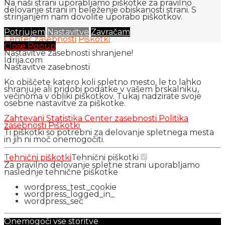
Na naši strani uporabljamo piškotke za pravilno
delovanje strani in beleženje obiskanosti strani. S
strinjanjem nam dovolite uporabo piškotkov.
Potrjujem
Nastavitve
Zavračam
Center zasebnosti
Piškotki
Close Popup
Nastavitve zasebnosti shranjene!
Idrija.com
Nastavitve zasebnosti
Ko obiščete katero koli spletno mesto, le to lahko
shranjuje ali pridobi podatke v vašem brskalniku,
večinoma v obliki piškotkov. Tukaj nadzirate svoje
osebne nastavitve za piškotke.
Zahtevani
Statistika
Center zasebnosti
Politika
zasebnosti
Piškotki
Ti piškotki so potrebni za delovanje spletnega mesta
in jih ni moč onemogočiti.
Tehnični piškotki
Tehnični piškotki
Za pravilno delovanje spletne strani uporabljamo
naslednje tehnične piškotke
wordpress_test_cookie
wordpress_logged_in_
wordpress_sec
Onemogoči vse storitve