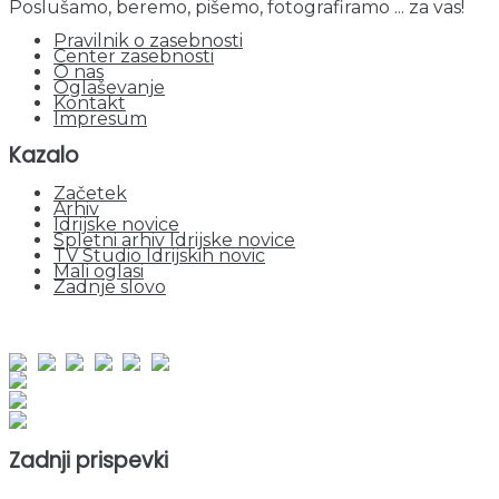
Poslušamo, beremo, pišemo, fotografiramo ... za vas!
Pravilnik o zasebnosti
Center zasebnosti
O nas
Oglaševanje
Kontakt
Impresum
Kazalo
Začetek
Arhiv
Idrijske novice
Spletni arhiv Idrijske novice
TV Studio Idrijskih novic
Mali oglasi
Zadnje slovo
obiskov od 1. januarja 2026
Obiskovalcev skupaj : 952640
Prikazov skupaj : 2534481
Trenutno : 47
Zadnji prispevki