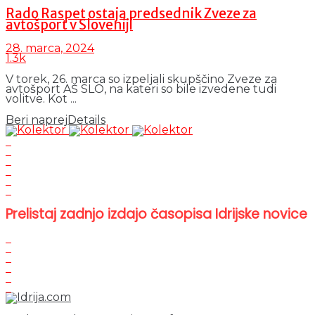
Rado Raspet ostaja predsednik Zveze za
avtošport v Sloveniji
28. marca, 2024
1.3k
V torek, 26. marca so izpeljali skupščino Zveze za
avtošport AŠ SLO, na kateri so bile izvedene tudi
volitve. Kot ...
Beri naprej
Details
Prelistaj zadnjo izdajo časopisa Idrijske novice