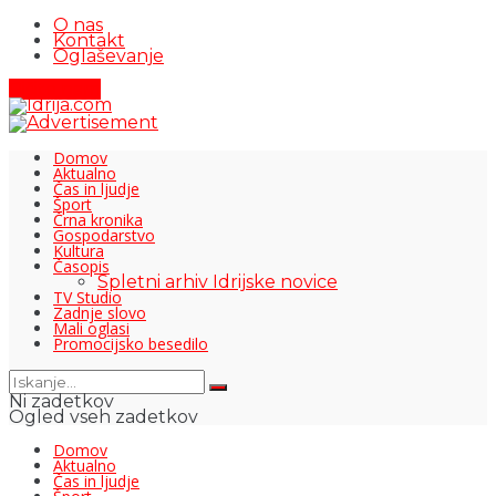
O nas
Kontakt
Oglaševanje
Pišite nam
Domov
Aktualno
Čas in ljudje
Šport
Črna kronika
Gospodarstvo
Kultura
Časopis
Spletni arhiv Idrijske novice
TV Studio
Zadnje slovo
Mali oglasi
Promocijsko besedilo
Ni zadetkov
Ogled vseh zadetkov
Domov
Aktualno
Čas in ljudje