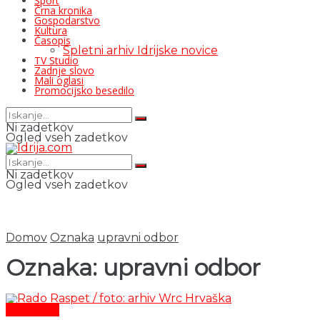
Šport
Črna kronika
Gospodarstvo
Kultura
Časopis
Spletni arhiv Idrijske novice
TV Studio
Zadnje slovo
Mali oglasi
Promocijsko besedilo
Ni zadetkov
Ogled vseh zadetkov
Ni zadetkov
Ogled vseh zadetkov
Domov
Oznaka
upravni odbor
Oznaka:
upravni odbor
Aktualno