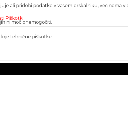
njuje ali pridobi podatke v vašem brskalniku, večinoma v 
sti
Piškotki
 jih ni moč onemogočiti.
ednje tehnične piškotke