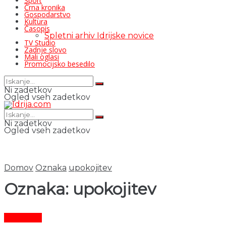
Šport
Črna kronika
Gospodarstvo
Kultura
Časopis
Spletni arhiv Idrijske novice
TV Studio
Zadnje slovo
Mali oglasi
Promocijsko besedilo
Ni zadetkov
Ogled vseh zadetkov
Ni zadetkov
Ogled vseh zadetkov
Domov
Oznaka
upokojitev
Oznaka:
upokojitev
Aktualno