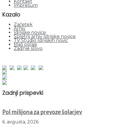
Kontakt
Impresum
Kazalo
Začetek
Arhiv
Idrijske novice
Spletni arhiv Idrijske novice
TV Studio Idrijskih novic
Mali oglasi
Zadnje slovo
obiskov od 1. januarja 2026
Obiskovalcev skupaj : 941409
Prikazov skupaj : 2514097
Trenutno : 10
Zadnji prispevki
Pol milijona za prevoze šolarjev
6. avgusta, 2026