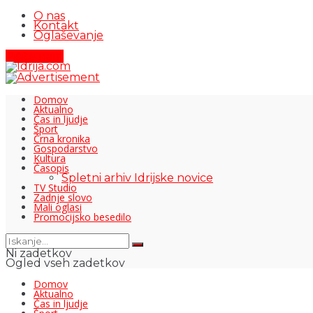
O nas
Kontakt
Oglaševanje
Pišite nam
Domov
Aktualno
Čas in ljudje
Šport
Črna kronika
Gospodarstvo
Kultura
Časopis
Spletni arhiv Idrijske novice
TV Studio
Zadnje slovo
Mali oglasi
Promocijsko besedilo
Ni zadetkov
Ogled vseh zadetkov
Domov
Aktualno
Čas in ljudje