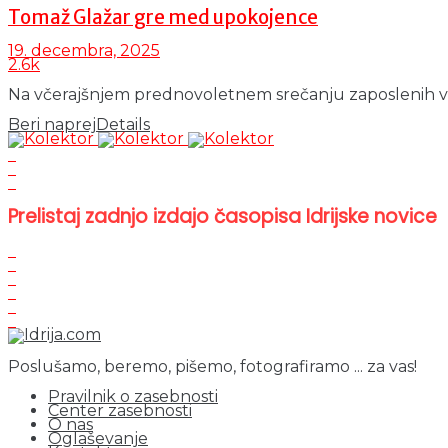
Tomaž Glažar gre med upokojence
19. decembra, 2025
2.6k
Na včerajšnjem prednovoletnem srečanju zaposlenih v Zd
Beri naprej
Details
Prelistaj zadnjo izdajo časopisa Idrijske novice
Poslušamo, beremo, pišemo, fotografiramo ... za vas!
Pravilnik o zasebnosti
Center zasebnosti
O nas
Oglaševanje