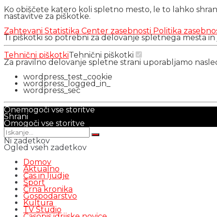
Ko obiščete katero koli spletno mesto, le to lahko shra
nastavitve za piškotke.
Zahtevani
Statistika
Center zasebnosti
Politika zasebno
Ti piškotki so potrebni za delovanje spletnega mesta in
Tehnični piškotki
Tehnični piškotki
Za pravilno delovanje spletne strani uporabljamo nasl
wordpress_test_cookie
wordpress_logged_in_
wordpress_sec
Onemogoči vse storitve
Shrani
Omogoči vse storitve
Ni zadetkov
Ogled vseh zadetkov
Domov
Aktualno
Čas in ljudje
Šport
Črna kronika
Gospodarstvo
Kultura
TV Studio
Časopis idrijske novice