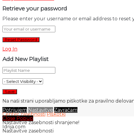
Retrieve your password
Please enter your username or email address to reset 
Log In
Add New Playlist
Na naši strani uporabljamo piškotke za pravilno delovanj
Potrjujem
Nastavitve
Zavračam
Center zasebnosti
Piškotki
Close Popup
Nastavitve zasebnosti shranjene!
Idrija.com
Nastavitve zasebnosti