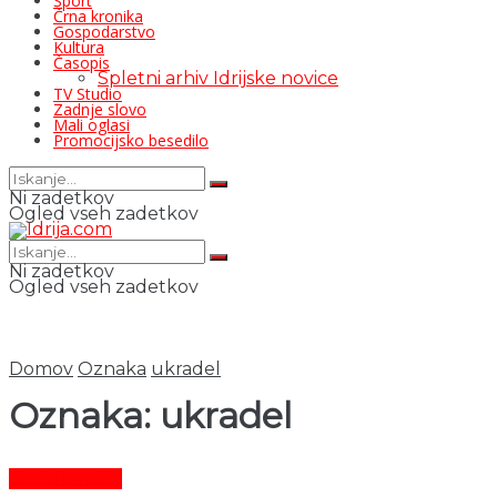
Šport
Črna kronika
Gospodarstvo
Kultura
Časopis
Spletni arhiv Idrijske novice
TV Studio
Zadnje slovo
Mali oglasi
Promocijsko besedilo
Ni zadetkov
Ogled vseh zadetkov
Ni zadetkov
Ogled vseh zadetkov
Domov
Oznaka
ukradel
Oznaka:
ukradel
Črni dogodki