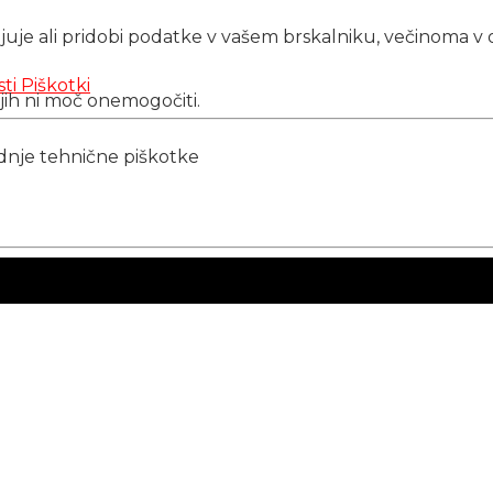
njuje ali pridobi podatke v vašem brskalniku, večinoma v 
sti
Piškotki
 jih ni moč onemogočiti.
ednje tehnične piškotke