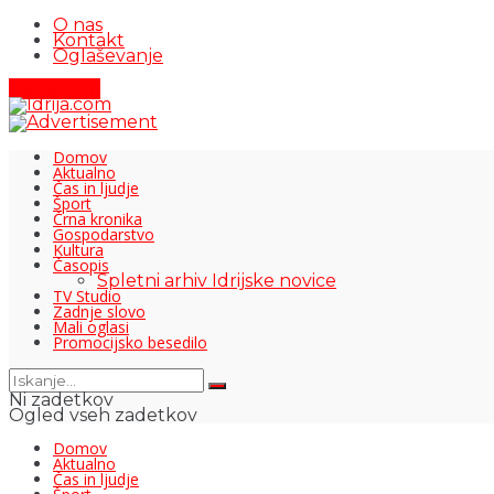
O nas
Kontakt
Oglaševanje
Pišite nam
Domov
Aktualno
Čas in ljudje
Šport
Črna kronika
Gospodarstvo
Kultura
Časopis
Spletni arhiv Idrijske novice
TV Studio
Zadnje slovo
Mali oglasi
Promocijsko besedilo
Ni zadetkov
Ogled vseh zadetkov
Domov
Aktualno
Čas in ljudje