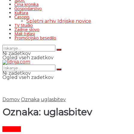
Šport
Črna kronika
Gospodarstvo
Kultura
Časopis
Spletni arhiv Idrijske novice
TV Studio
Zadnje slovo
Mali oglasi
Promocijsko besedilo
Ni zadetkov
Ogled vseh zadetkov
Ni zadetkov
Ogled vseh zadetkov
Domov
Oznaka
uglasbitev
Oznaka:
uglasbitev
Kultura