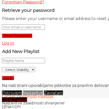
Forgotten Password?
Retrieve your password
Please enter your username or email address to reset 
Log In
Add New Playlist
Na naši strani uporabljamo piškotke za pravilno delovanj
Potrjujem
Nastavitve
Zavračam
Center zasebnosti
Piškotki
Close Popup
Nastavitve zasebnosti shranjene!
Idrija.com