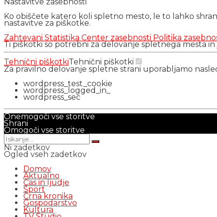
Nastavitve zasebnosti
Ko obiščete katero koli spletno mesto, le to lahko shra
nastavitve za piškotke.
Zahtevani
Statistika
Center zasebnosti
Politika zasebno
Ti piškotki so potrebni za delovanje spletnega mesta in
Tehnični piškotki
Tehnični piškotki
Za pravilno delovanje spletne strani uporabljamo nasl
wordpress_test_cookie
wordpress_logged_in_
wordpress_sec
Onemogoči vse storitve
Shrani
Omogoči vse storitve
Ni zadetkov
Ogled vseh zadetkov
Domov
Aktualno
Čas in ljudje
Šport
Črna kronika
Gospodarstvo
Kultura
TV Studio