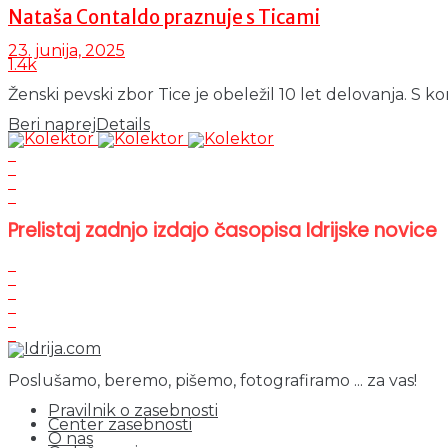
Nataša Contaldo praznuje s Ticami
23. junija, 2025
1.4k
Ženski pevski zbor Tice je obeležil 10 let delovanja. S kon
Beri naprej
Details
Prelistaj zadnjo izdajo časopisa Idrijske novice
Poslušamo, beremo, pišemo, fotografiramo ... za vas!
Pravilnik o zasebnosti
Center zasebnosti
O nas