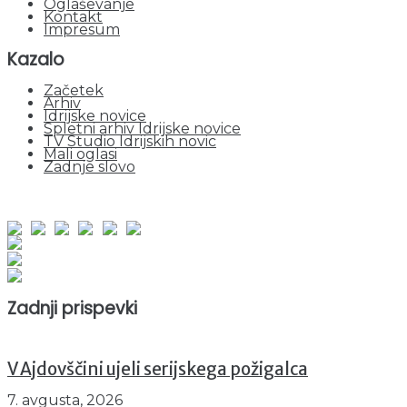
Oglaševanje
Kontakt
Impresum
Kazalo
Začetek
Arhiv
Idrijske novice
Spletni arhiv Idrijske novice
TV Studio Idrijskih novic
Mali oglasi
Zadnje slovo
obiskov od 1. januarja 2026
Obiskovalcev skupaj : 943032
Prikazov skupaj : 2517018
Trenutno : 75
Zadnji prispevki
V Ajdovščini ujeli serijskega požigalca
7. avgusta, 2026