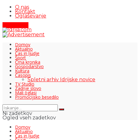
O nas
Kontakt
Oglaševanje
Pišite nam
Domov
Aktualno
Čas in ljudje
Šport
Črna kronika
Gospodarstvo
Kultura
Časopis
Spletni arhiv Idrijske novice
TV Studio
Zadnje slovo
Mali oglasi
Promocijsko besedilo
Ni zadetkov
Ogled vseh zadetkov
Domov
Aktualno
Čas in ljudje