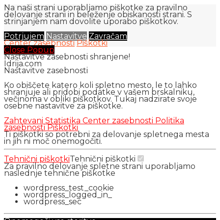
Na naši strani uporabljamo piškotke za pravilno
delovanje strani in beleženje obiskanosti strani. S
strinjanjem nam dovolite uporabo piškotkov.
Potrjujem
Nastavitve
Zavračam
Center zasebnosti
Piškotki
Close Popup
Nastavitve zasebnosti shranjene!
Idrija.com
Nastavitve zasebnosti
Ko obiščete katero koli spletno mesto, le to lahko
shranjuje ali pridobi podatke v vašem brskalniku,
večinoma v obliki piškotkov. Tukaj nadzirate svoje
osebne nastavitve za piškotke.
Zahtevani
Statistika
Center zasebnosti
Politika
zasebnosti
Piškotki
Ti piškotki so potrebni za delovanje spletnega mesta
in jih ni moč onemogočiti.
Tehnični piškotki
Tehnični piškotki
Za pravilno delovanje spletne strani uporabljamo
naslednje tehnične piškotke
wordpress_test_cookie
wordpress_logged_in_
wordpress_sec