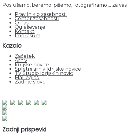
Poslušamo, beremo, pišemo, fotografiramo ... za vas!
Pravilnik o zasebnosti
Center zasebnosti
O nas
Oglaševanje
Kontakt
Impresum
Kazalo
Začetek
Arhiv
Idrijske novice
Spletni arhiv Idrijske novice
TV Studio Idrijskih novic
Mali oglasi
Zadnje slovo
obiskov od 1. januarja 2026
Obiskovalcev skupaj : 943660
Prikazov skupaj : 2518655
Trenutno : 80
Zadnji prispevki