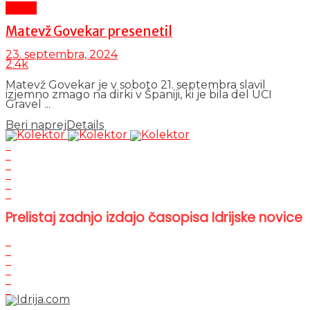
Šport
Matevž Govekar presenetil
23. septembra, 2024
2.4k
Matevž Govekar je v soboto 21. septembra slavil
izjemno zmago na dirki v Španiji, ki je bila del UCI
Gravel ...
Beri naprej
Details
Prelistaj zadnjo izdajo časopisa Idrijske novice