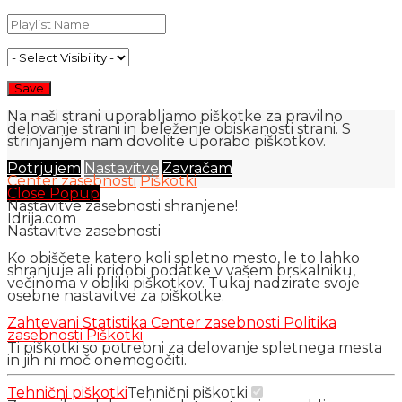
Na naši strani uporabljamo piškotke za pravilno
delovanje strani in beleženje obiskanosti strani. S
strinjanjem nam dovolite uporabo piškotkov.
Potrjujem
Nastavitve
Zavračam
Center zasebnosti
Piškotki
Close Popup
Nastavitve zasebnosti shranjene!
Idrija.com
Nastavitve zasebnosti
Ko obiščete katero koli spletno mesto, le to lahko
shranjuje ali pridobi podatke v vašem brskalniku,
večinoma v obliki piškotkov. Tukaj nadzirate svoje
osebne nastavitve za piškotke.
Zahtevani
Statistika
Center zasebnosti
Politika
zasebnosti
Piškotki
Ti piškotki so potrebni za delovanje spletnega mesta
in jih ni moč onemogočiti.
Tehnični piškotki
Tehnični piškotki