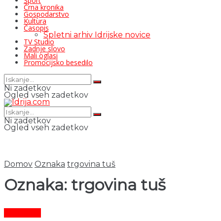
Šport
Črna kronika
Gospodarstvo
Kultura
Časopis
Spletni arhiv Idrijske novice
TV Studio
Zadnje slovo
Mali oglasi
Promocijsko besedilo
Ni zadetkov
Ogled vseh zadetkov
Ni zadetkov
Ogled vseh zadetkov
Domov
Oznaka
trgovina tuš
Oznaka:
trgovina tuš
Aktualno