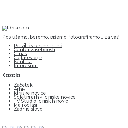
Poslušamo, beremo, pišemo, fotografiramo ... za vas!
Pravilnik o zasebnosti
Center zasebnosti
O nas
Oglaševanje
Kontakt
Impresum
Kazalo
Začetek
Arhiv
Idrijske novice
Spletni arhiv Idrijske novice
TV Studio Idrijskih novic
Mali oglasi
Zadnje slovo
obiskov od 1. januarja 2026