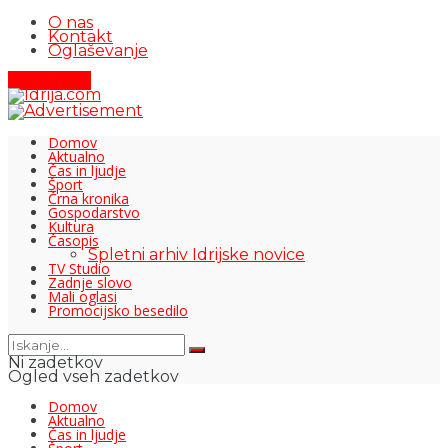
O nas
Kontakt
Oglaševanje
Pišite nam
Domov
Aktualno
Čas in ljudje
Šport
Črna kronika
Gospodarstvo
Kultura
Časopis
Spletni arhiv Idrijske novice
TV Studio
Zadnje slovo
Mali oglasi
Promocijsko besedilo
Ni zadetkov
Ogled vseh zadetkov
Domov
Aktualno
Čas in ljudje