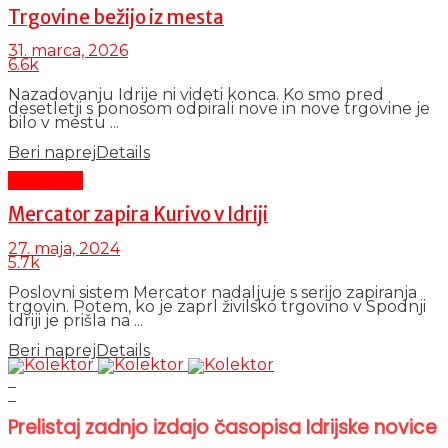
Trgovine bežijo iz mesta
31. marca, 2026
6.6k
Nazadovanju Idrije ni videti konca. Ko smo pred
desetletji s ponosom odpirali nove in nove trgovine je
bilo v mestu ...
Beri naprej
Details
Aktualno
Mercator zapira Kurivo v Idriji
27. maja, 2024
5.7k
Poslovni sistem Mercator nadaljuje s serijo zapiranja
trgovin. Potem, ko je zaprl živilsko trgovino v Spodnji
Idriji je prišla na ...
Beri naprej
Details
Prelistaj zadnjo izdajo časopisa Idrijske novice