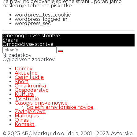
Za pravilno delovanje spletne strani uporabljamo
naslednje tehnične piškotke
wordpress_test_cookie
wordpress_logged_in_
wordpress_sec
Onemogoči vse storitve
Shrani
Omogoči vse storitve
Ni zadetkov
Ogled vseh zadetkov
Domov
Aktualno
Čas in ljudje
Šport
Črna kronika
Gospodarstvo
Kultura
TV Studio
Časopis idrijske novice
Spletni arhiv Idrijske novice
Zadnje slovo
Mali oglasi
O nas
Kontakt
© 2023 ABC Merkur d.o.o. Idrija, 2001 - 2023. Avtorsko