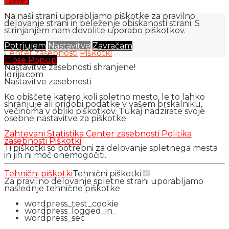
Na naši strani uporabljamo piškotke za pravilno
delovanje strani in beleženje obiskanosti strani. S
strinjanjem nam dovolite uporabo piškotkov.
Potrjujem
Nastavitve
Zavračam
Center zasebnosti
Piškotki
Close Popup
Nastavitve zasebnosti shranjene!
Idrija.com
Nastavitve zasebnosti
Ko obiščete katero koli spletno mesto, le to lahko
shranjuje ali pridobi podatke v vašem brskalniku,
večinoma v obliki piškotkov. Tukaj nadzirate svoje
osebne nastavitve za piškotke.
Zahtevani
Statistika
Center zasebnosti
Politika
zasebnosti
Piškotki
Ti piškotki so potrebni za delovanje spletnega mesta
in jih ni moč onemogočiti.
Tehnični piškotki
Tehnični piškotki
Za pravilno delovanje spletne strani uporabljamo
naslednje tehnične piškotke
wordpress_test_cookie
wordpress_logged_in_
wordpress_sec