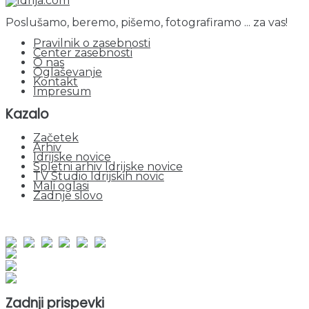
Poslušamo, beremo, pišemo, fotografiramo ... za vas!
Pravilnik o zasebnosti
Center zasebnosti
O nas
Oglaševanje
Kontakt
Impresum
Kazalo
Začetek
Arhiv
Idrijske novice
Spletni arhiv Idrijske novice
TV Studio Idrijskih novic
Mali oglasi
Zadnje slovo
obiskov od 1. januarja 2026
Obiskovalcev skupaj : 945345
Prikazov skupaj : 2522415
Trenutno : 123
Zadnji prispevki