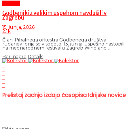
Kultura
Godbeniki z velikim uspehom navdušili v
Zagrebu
15. junija, 2026
2.1k
Člani Pihalnega orkestra Godbenega društva
rudarjev Idrija so v soboto, 13. junija, uspešno nastopili
na mednarodnem festivalu Zagreb Wind and ...
Beri naprej
Details
Prelistaj zadnjo izdajo časopisa Idrijske novice