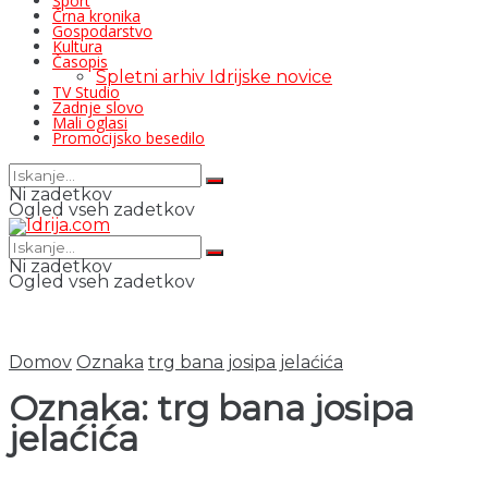
Šport
Črna kronika
Gospodarstvo
Kultura
Časopis
Spletni arhiv Idrijske novice
TV Studio
Zadnje slovo
Mali oglasi
Promocijsko besedilo
Ni zadetkov
Ogled vseh zadetkov
Ni zadetkov
Ogled vseh zadetkov
Domov
Oznaka
trg bana josipa jelaćića
Oznaka:
trg bana josipa
jelaćića