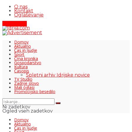
O nas
Kontakt
Oglaševanje
Pišite nam
Domov
Aktualno
Čas in ljudje
Šport
Črna kronika
Gospodarstvo
Kultura
Časopis
Spletni arhiv Idrijske novice
TV Studio
Zadnje slovo
Mali oglasi
Promocijsko besedilo
Ni zadetkov
Ogled vseh zadetkov
Domov
Aktualno
Čas in ljudje