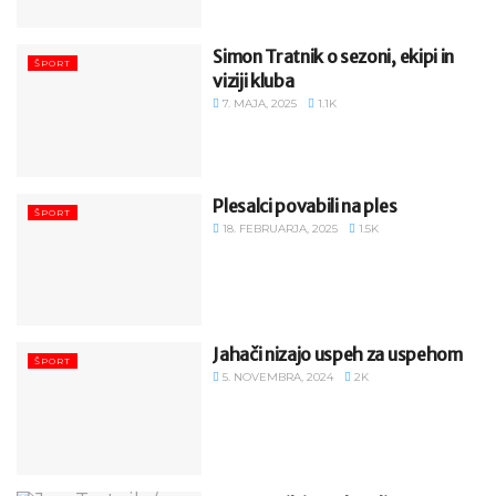
Simon Tratnik o sezoni, ekipi in
ŠPORT
viziji kluba
7. MAJA, 2025
1.1K
Plesalci povabili na ples
ŠPORT
18. FEBRUARJA, 2025
1.5K
Jahači nizajo uspeh za uspehom
ŠPORT
5. NOVEMBRA, 2024
2K