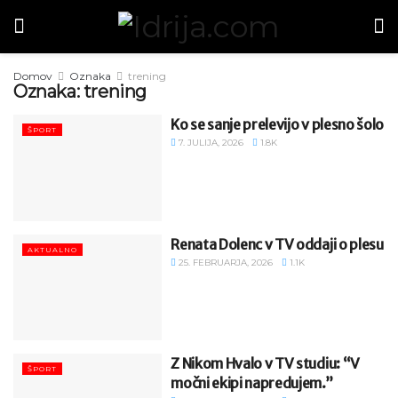
Domov
Oznaka
trening
Oznaka:
trening
Ko se sanje prelevijo v plesno šolo
ŠPORT
7. JULIJA, 2026
1.8K
Renata Dolenc v TV oddaji o plesu
AKTUALNO
25. FEBRUARJA, 2026
1.1K
Z Nikom Hvalo v TV studiu: “V
ŠPORT
močni ekipi napredujem.”