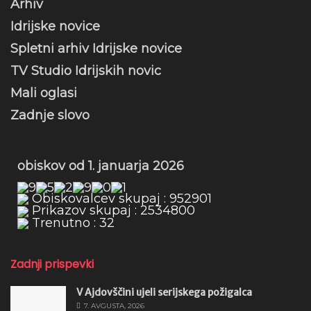
Arhiv
Idrijske novice
Spletni arhiv Idrijske novice
TV Studio Idrijskih novic
Mali oglasi
Zadnje slovo
obiskov od 1. januarja 2026
Obiskovalcev skupaj : 952901
Prikazov skupaj : 2534800
Trenutno : 32
Zadnji prispevki
V Ajdovščini ujeli serijskega požigalca
7. AVGUSTA, 2026