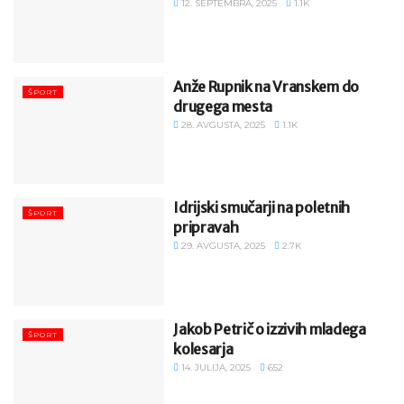
12. SEPTEMBRA, 2025
1.1K
Anže Rupnik na Vranskem do
ŠPORT
drugega mesta
28. AVGUSTA, 2025
1.1K
Idrijski smučarji na poletnih
ŠPORT
pripravah
29. AVGUSTA, 2025
2.7K
Jakob Petrič o izzivih mladega
ŠPORT
kolesarja
14. JULIJA, 2025
652