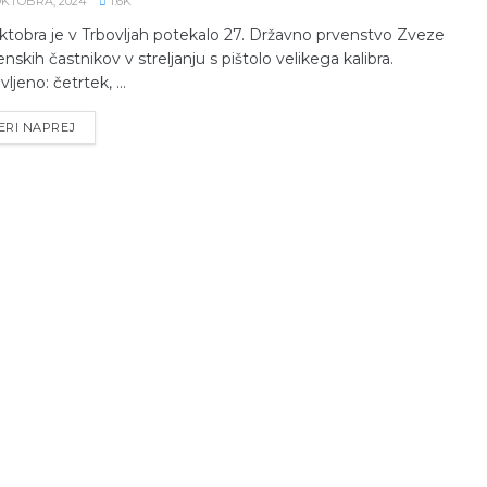
 OKTOBRA, 2024
1.6K
oktobra je v Trbovljah potekalo 27. Državno prvenstvo Zveze
enskih častnikov v streljanju s pištolo velikega kalibra.
ljeno: četrtek, ...
ERI NAPREJ