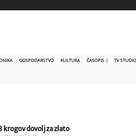
ONIKA
GOSPODARSTVO
KULTURA
ČASOPIS
TV STUDI
 krogov dovolj za zlato