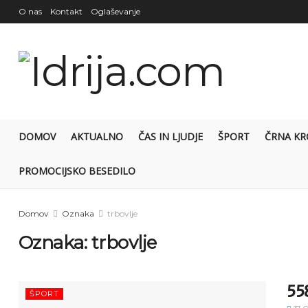
O nas
Kontakt
Oglaševanje
DOMOV
AKTUALNO
ČAS IN LJUDJE
ŠPORT
ČRNA KR
PROMOCIJSKO BESEDILO
Domov
Oznaka
trbovlje
Oznaka:
trbovlje
558
ŠPORT