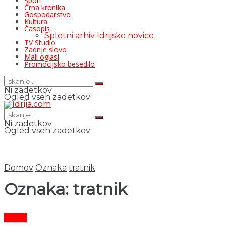
Šport
Črna kronika
Gospodarstvo
Kultura
Časopis
Spletni arhiv Idrijske novice
TV Studio
Zadnje slovo
Mali oglasi
Promocijsko besedilo
Ni zadetkov
Ogled vseh zadetkov
Ni zadetkov
Ogled vseh zadetkov
Domov
Oznaka
tratnik
Oznaka:
tratnik
Šport