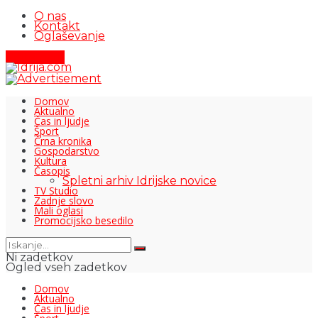
O nas
Kontakt
Oglaševanje
Pišite nam
Domov
Aktualno
Čas in ljudje
Šport
Črna kronika
Gospodarstvo
Kultura
Časopis
Spletni arhiv Idrijske novice
TV Studio
Zadnje slovo
Mali oglasi
Promocijsko besedilo
Ni zadetkov
Ogled vseh zadetkov
Domov
Aktualno
Čas in ljudje