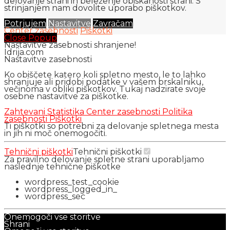
delovanje strani in beleženje obiskanosti strani. S
strinjanjem nam dovolite uporabo piškotkov.
Potrjujem
Nastavitve
Zavračam
Center zasebnosti
Piškotki
Close Popup
Nastavitve zasebnosti shranjene!
Idrija.com
Nastavitve zasebnosti
Ko obiščete katero koli spletno mesto, le to lahko
shranjuje ali pridobi podatke v vašem brskalniku,
večinoma v obliki piškotkov. Tukaj nadzirate svoje
osebne nastavitve za piškotke.
Zahtevani
Statistika
Center zasebnosti
Politika
zasebnosti
Piškotki
Ti piškotki so potrebni za delovanje spletnega mesta
in jih ni moč onemogočiti.
Tehnični piškotki
Tehnični piškotki
Za pravilno delovanje spletne strani uporabljamo
naslednje tehnične piškotke
wordpress_test_cookie
wordpress_logged_in_
wordpress_sec
Onemogoči vse storitve
Shrani