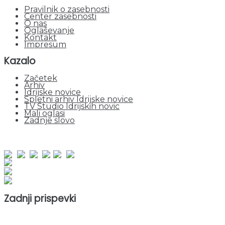
Pravilnik o zasebnosti
Center zasebnosti
O nas
Oglaševanje
Kontakt
Impresum
Kazalo
Začetek
Arhiv
Idrijske novice
Spletni arhiv Idrijske novice
TV Studio Idrijskih novic
Mali oglasi
Zadnje slovo
obiskov od 1. januarja 2026
Obiskovalcev skupaj : 956145
Prikazov skupaj : 2539183
Trenutno : 75
Zadnji prispevki