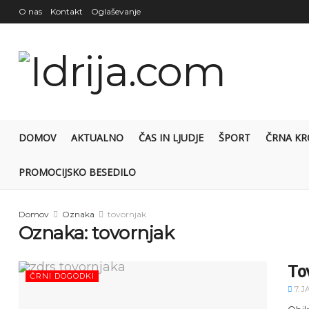
O nas
Kontakt
Oglaševanje
DOMOV
AKTUALNO
ČAS IN LJUDJE
ŠPORT
ČRNA KR
PROMOCIJSKO BESEDILO
Domov
Oznaka
tovornjak
Oznaka:
tovornjak
Tov
ČRNI DOGODKI
7. J