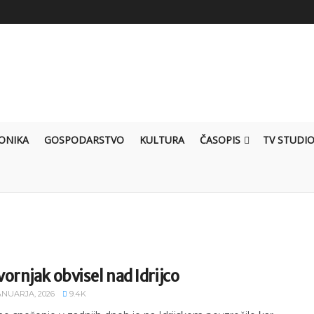
ONIKA
GOSPODARSTVO
KULTURA
ČASOPIS
TV STUDI
ornjak obvisel nad Idrijco
ANUARJA, 2026
9.4K