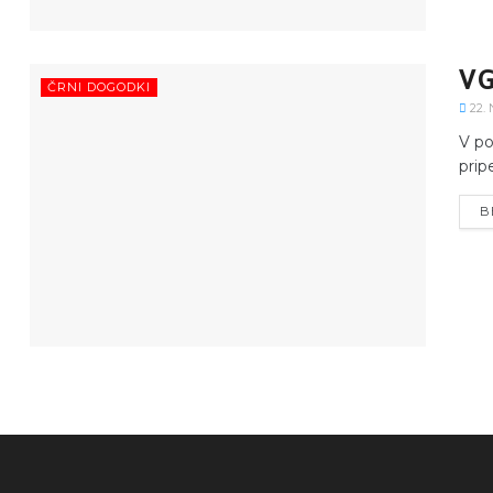
V 
ČRNI DOGODKI
22.
V po
prip
B