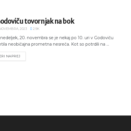
Godoviču tovornjak na bok
 NOVEMBRA, 2023
2.9K
nedeljek, 20. novembra se je nekaj po 10. uri v Godoviču
etila neobičajna prometna nesreča. Kot so potrdili na ...
ERI NAPREJ