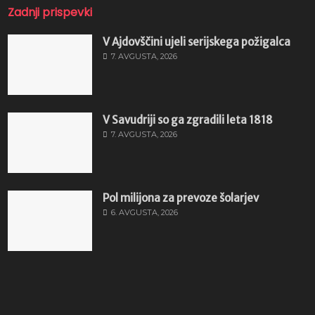
Zadnji prispevki
V Ajdovščini ujeli serijskega požigalca
7. AVGUSTA, 2026
V Savudriji so ga zgradili leta 1818
7. AVGUSTA, 2026
Pol milijona za prevoze šolarjev
6. AVGUSTA, 2026