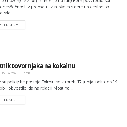
no sneženje v zadnjih dneh je na Idrijskem povzročilo kar
j nevšečnosti v prometu. Zimske razmere na cestah so
evale ...
ERI NAPREJ
znik tovornjaka na kokainu
JUNIJA, 2025
5.7K
cisti policijske postaje Tolmin so v torek, 17. junija, nekaj po 14.
obili obvestilo, da na relaciji Most na ...
ERI NAPREJ