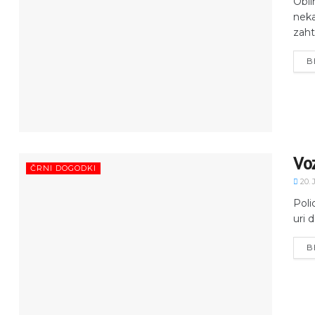
Obil
neka
zaht
B
Vo
ČRNI DOGODKI
20. 
Poli
uri d
B