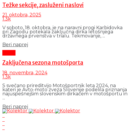
Težke sekcije, zasluženi naslovi
21. oktobra, 2025
1.3k
V soboto, 18. oktobra, je na naravni progi Karbidovka
pri Zagodu potekala zaključna dirka letošnjega
državnega prvenstva v trialu. Tekmovanje, ...
Details
Beri naprej
Šport
Zaključena sezona motošporta
18. novembra, 2024
1.3k
S svečano prireditvijo Motošportnik leta 2024, na
kateri je Avto-moto zveza Slovenije podelila priznanja
najuspešnejšim slovenskim dirkačem v motošportu in
...
Details
Beri naprej