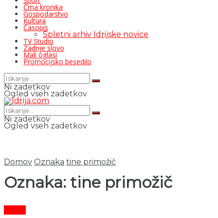
Šport
Črna kronika
Gospodarstvo
Kultura
Časopis
Spletni arhiv Idrijske novice
TV Studio
Zadnje slovo
Mali oglasi
Promocijsko besedilo
Ni zadetkov
Ogled vseh zadetkov
Ni zadetkov
Ogled vseh zadetkov
Domov
Oznaka
tine primožič
Oznaka:
tine primožič
Šport