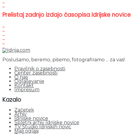
Prelistaj zadnjo izdajo časopisa Idrijske novice
Poslušamo, beremo, pišemo, fotografiramo ... za vas!
Pravilnik o zasebnosti
Center zasebnosti
O nas
Oglaševanje
Kontakt
Impresum
Kazalo
Začetek
Arhiv
Idrijske novice
Spletni arhiv Idrijske novice
TV Studio Idrijskih novic
Mali oglasi