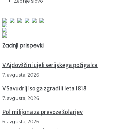
Zadnje slovo
obiskov od 1. januarja 2026
Obiskovalcev skupaj : 949620
Prikazov skupaj : 2529512
Trenutno : 74
Zadnji prispevki
V Ajdovščini ujeli serijskega požigalca
7. avgusta, 2026
V Savudriji so ga zgradili leta 1818
7. avgusta, 2026
Pol milijona za prevoze šolarjev
6. avgusta, 2026