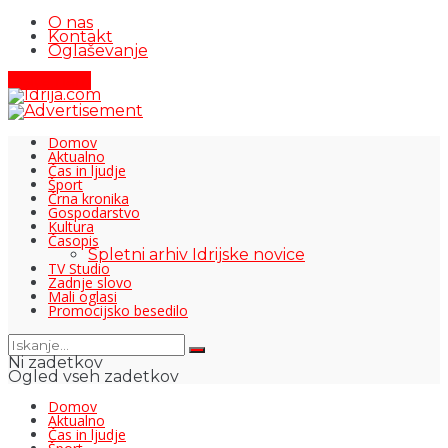
O nas
Kontakt
Oglaševanje
Pišite nam
Domov
Aktualno
Čas in ljudje
Šport
Črna kronika
Gospodarstvo
Kultura
Časopis
Spletni arhiv Idrijske novice
TV Studio
Zadnje slovo
Mali oglasi
Promocijsko besedilo
Ni zadetkov
Ogled vseh zadetkov
Domov
Aktualno
Čas in ljudje