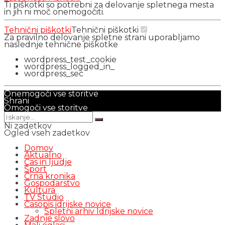
Ti piškotki so potrebni za delovanje spletnega mesta
in jih ni moč onemogočiti.
Tehnični piškotki
Tehnični piškotki
Za pravilno delovanje spletne strani uporabljamo
naslednje tehnične piškotke
wordpress_test_cookie
wordpress_logged_in_
wordpress_sec
Onemogoči vse storitve
Shrani
Omogoči vse storitve
Ni zadetkov
Ogled vseh zadetkov
Domov
Aktualno
Čas in ljudje
Šport
Črna kronika
Gospodarstvo
Kultura
TV Studio
Časopis idrijske novice
Spletni arhiv Idrijske novice
Zadnje slovo