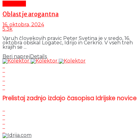
Aktualno
Oblast je arogantna
16. oktobra, 2024
5.3k
Varuh človekovih pravic Peter Svetina je v sredo, 16.
oktobra obiskal Logatec, Idrijo in Cerkno. V vseh treh
krajih se ...
Beri naprej
Details
Prelistaj zadnjo izdajo časopisa Idrijske novice