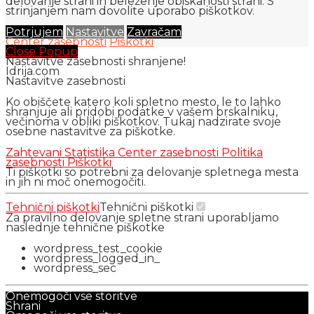
delovanje strani in beleženje obiskanosti strani. S
strinjanjem nam dovolite uporabo piškotkov.
Potrjujem
Nastavitve
Zavračam
Center zasebnosti
Piškotki
Close Popup
Nastavitve zasebnosti shranjene!
Idrija.com
Nastavitve zasebnosti
Ko obiščete katero koli spletno mesto, le to lahko
shranjuje ali pridobi podatke v vašem brskalniku,
večinoma v obliki piškotkov. Tukaj nadzirate svoje
osebne nastavitve za piškotke.
Zahtevani
Statistika
Center zasebnosti
Politika
zasebnosti
Piškotki
Ti piškotki so potrebni za delovanje spletnega mesta
in jih ni moč onemogočiti.
Tehnični piškotki
Tehnični piškotki
Za pravilno delovanje spletne strani uporabljamo
naslednje tehnične piškotke
wordpress_test_cookie
wordpress_logged_in_
wordpress_sec
Onemogoči vse storitve
Shrani