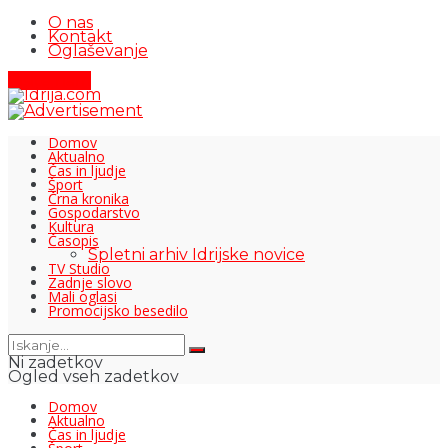
O nas
Kontakt
Oglaševanje
Pišite nam
Domov
Aktualno
Čas in ljudje
Šport
Črna kronika
Gospodarstvo
Kultura
Časopis
Spletni arhiv Idrijske novice
TV Studio
Zadnje slovo
Mali oglasi
Promocijsko besedilo
Ni zadetkov
Ogled vseh zadetkov
Domov
Aktualno
Čas in ljudje