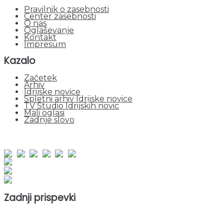
Pravilnik o zasebnosti
Center zasebnosti
O nas
Oglaševanje
Kontakt
Impresum
Kazalo
Začetek
Arhiv
Idrijske novice
Spletni arhiv Idrijske novice
TV Studio Idrijskih novic
Mali oglasi
Zadnje slovo
obiskov od 1. januarja 2026
Obiskovalcev skupaj : 953598
Prikazov skupaj : 2535688
Trenutno : 138
Zadnji prispevki