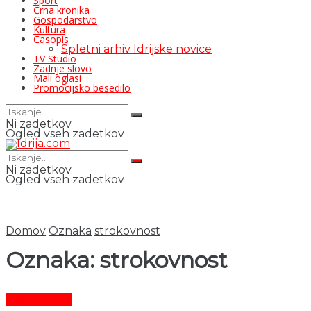
Šport
Črna kronika
Gospodarstvo
Kultura
Časopis
Spletni arhiv Idrijske novice
TV Studio
Zadnje slovo
Mali oglasi
Promocijsko besedilo
Ni zadetkov
Ogled vseh zadetkov
Ni zadetkov
Ogled vseh zadetkov
Domov
Oznaka
strokovnost
Oznaka:
strokovnost
Čas in ljudje