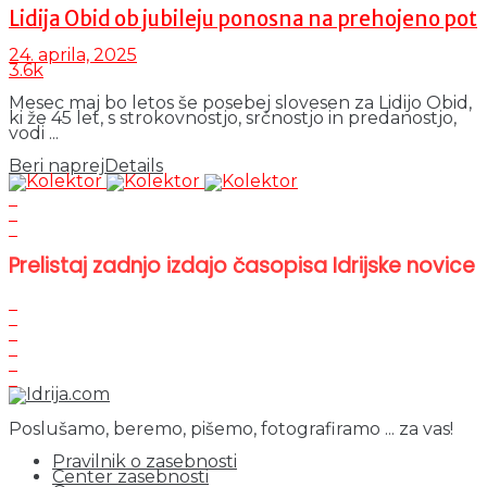
Lidija Obid ob jubileju ponosna na prehojeno pot
24. aprila, 2025
3.6k
Mesec maj bo letos še posebej slovesen za Lidijo Obid,
ki že 45 let, s strokovnostjo, srčnostjo in predanostjo,
vodi ...
Beri naprej
Details
Prelistaj zadnjo izdajo časopisa Idrijske novice
Poslušamo, beremo, pišemo, fotografiramo ... za vas!
Pravilnik o zasebnosti
Center zasebnosti