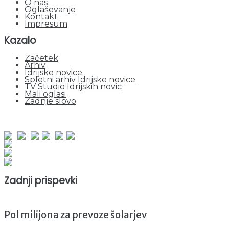
O nas
Oglaševanje
Kontakt
Impresum
Kazalo
Začetek
Arhiv
Idrijske novice
Spletni arhiv Idrijske novice
TV Studio Idrijskih novic
Mali oglasi
Zadnje slovo
obiskov od 1. januarja 2026
Obiskovalcev skupaj : 941311
Prikazov skupaj : 2513930
Trenutno : 1
Zadnji prispevki
Pol milijona za prevoze šolarjev