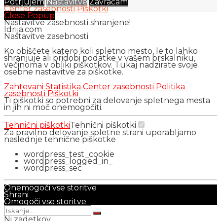
Potrjujem
Nastavitve
Zavračam
Center zasebnosti
Piškotki
Close Popup
Nastavitve zasebnosti shranjene!
Idrija.com
Nastavitve zasebnosti
Ko obiščete katero koli spletno mesto, le to lahko
shranjuje ali pridobi podatke v vašem brskalniku,
večinoma v obliki piškotkov. Tukaj nadzirate svoje
osebne nastavitve za piškotke.
Zahtevani
Statistika
Center zasebnosti
Politika
zasebnosti
Piškotki
Ti piškotki so potrebni za delovanje spletnega mesta
in jih ni moč onemogočiti.
Tehnični piškotki
Tehnični piškotki
Za pravilno delovanje spletne strani uporabljamo
naslednje tehnične piškotke
wordpress_test_cookie
wordpress_logged_in_
wordpress_sec
Onemogoči vse storitve
Shrani
Omogoči vse storitve
Ni zadetkov