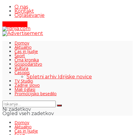
O nas
Kontakt
Oglaševanje
Pišite nam
Domov
Aktualno
Čas in ljudje
Šport
Črna kronika
Gospodarstvo
Kultura
Časopis
Spletni arhiv Idrijske novice
TV Studio
Zadnje slovo
Mali oglasi
Promocijsko besedilo
Ni zadetkov
Ogled vseh zadetkov
Domov
Aktualno
Čas in ljudje