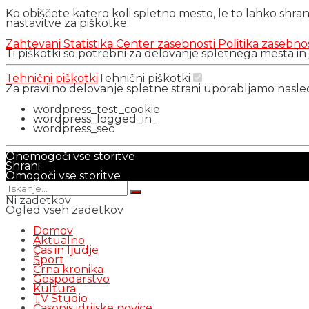
Ko obiščete katero koli spletno mesto, le to lahko shra
nastavitve za piškotke.
Zahtevani
Statistika
Center zasebnosti
Politika zasebno
Ti piškotki so potrebni za delovanje spletnega mesta in
Tehnični piškotki
Tehnični piškotki
Za pravilno delovanje spletne strani uporabljamo nasl
wordpress_test_cookie
wordpress_logged_in_
wordpress_sec
Onemogoči vse storitve
Shrani
Omogoči vse storitve
Ni zadetkov
Ogled vseh zadetkov
Domov
Aktualno
Čas in ljudje
Šport
Črna kronika
Gospodarstvo
Kultura
TV Studio
Časopis idrijske novice