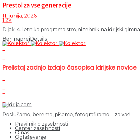
Prestol za vse generacije
11. junija, 2026
1.2k
Dijaki 4. letnika programa strojni tehnik na idrijski gimn
Beri naprej
Details
Prelistaj zadnjo izdajo časopisa Idrijske novice
Poslušamo, beremo, pišemo, fotografiramo ... za vas!
Pravilnik o zasebnosti
Center zasebnosti
O nas
Oglaševanje