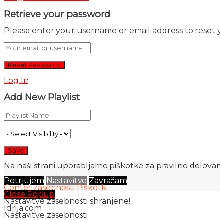
Retrieve your password
Please enter your username or email address to reset 
Log In
Add New Playlist
Na naši strani uporabljamo piškotke za pravilno delovanj
Potrjujem
Nastavitve
Zavračam
Center zasebnosti
Piškotki
Close Popup
Nastavitve zasebnosti shranjene!
Idrija.com
Nastavitve zasebnosti