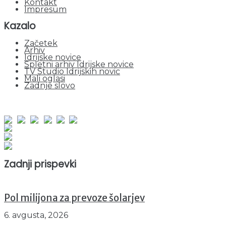
Kontakt
Impresum
Kazalo
Začetek
Arhiv
Idrijske novice
Spletni arhiv Idrijske novice
TV Studio Idrijskih novic
Mali oglasi
Zadnje slovo
obiskov od 1. januarja 2026
Obiskovalcev skupaj : 940557
Prikazov skupaj : 2512116
Trenutno : 18
Zadnji prispevki
Pol milijona za prevoze šolarjev
6. avgusta, 2026