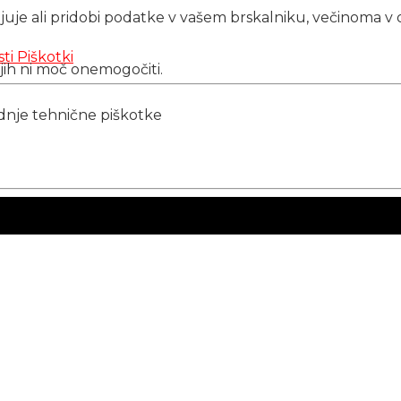
njuje ali pridobi podatke v vašem brskalniku, večinoma v 
sti
Piškotki
 jih ni moč onemogočiti.
ednje tehnične piškotke