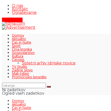
O nas
Kontakt
Oglaševanje
Pišite nam
Domov
Aktualno
Čas in ljudje
Šport
Črna kronika
Gospodarstvo
Kultura
Časopis
Spletni arhiv Idrijske novice
TV Studio
Zadnje slovo
Mali oglasi
Promocijsko besedilo
Ni zadetkov
Ogled vseh zadetkov
Domov
Aktualno
Čas in ljudje