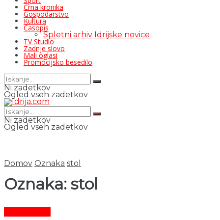
Šport
Črna kronika
Gospodarstvo
Kultura
Časopis
Spletni arhiv Idrijske novice
TV Studio
Zadnje slovo
Mali oglasi
Promocijsko besedilo
Ni zadetkov
Ogled vseh zadetkov
Ni zadetkov
Ogled vseh zadetkov
Domov
Oznaka
stol
Oznaka:
stol
Čas in ljudje