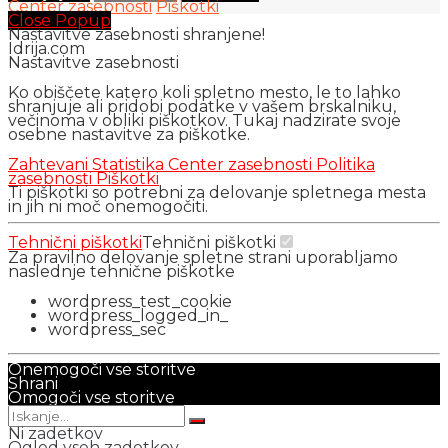
Center zasebnosti
Piškotki
Close Popup
Nastavitve zasebnosti shranjene!
Idrija.com
Nastavitve zasebnosti
Ko obiščete katero koli spletno mesto, le to lahko
shranjuje ali pridobi podatke v vašem brskalniku,
večinoma v obliki piškotkov. Tukaj nadzirate svoje
osebne nastavitve za piškotke.
Zahtevani
Statistika
Center zasebnosti
Politika
zasebnosti
Piškotki
Ti piškotki so potrebni za delovanje spletnega mesta
in jih ni moč onemogočiti.
Tehnični piškotki
Tehnični piškotki
Za pravilno delovanje spletne strani uporabljamo
naslednje tehnične piškotke
wordpress_test_cookie
wordpress_logged_in_
wordpress_sec
Onemogoči vse storitve
Shrani
Omogoči vse storitve
Ni zadetkov
Ogled vseh zadetkov