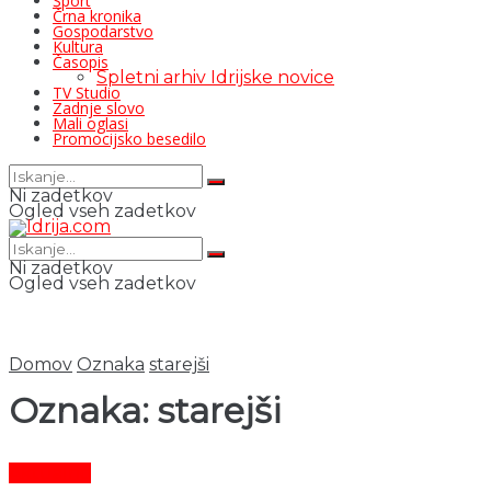
Šport
Črna kronika
Gospodarstvo
Kultura
Časopis
Spletni arhiv Idrijske novice
TV Studio
Zadnje slovo
Mali oglasi
Promocijsko besedilo
Ni zadetkov
Ogled vseh zadetkov
Ni zadetkov
Ogled vseh zadetkov
Domov
Oznaka
starejši
Oznaka:
starejši
Aktualno