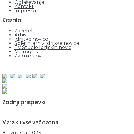
Oglaševanje
Kontakt
Impresum
Kazalo
Začetek
Arhiv
Idrijske novice
Spletni arhiv Idrijske novice
TV Studio Idrijskih novic
Mali oglasi
Zadnje slovo
obiskov od 1. januarja 2026
Obiskovalcev skupaj : 960191
Prikazov skupaj : 2545299
Trenutno : 94
Zadnji prispevki
V zraku vse več ozona
8. avgusta, 2026