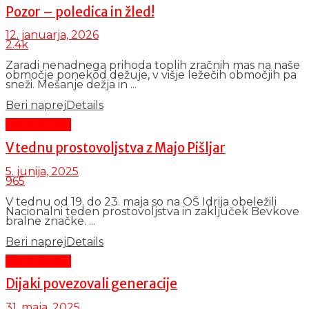
Pozor – poledica in žled!
12. januarja, 2026
2.4k
Zaradi nenadnega prihoda toplih zračnih mas na naše
območje ponekod dežuje, v višje ležečih območjih pa
sneži. Mešanje dežja in ...
Beri naprej
Details
Čas in ljudje
V tednu prostovoljstva z Majo Pišljar
5. junija, 2025
965
V tednu od 19. do 23. maja so na OŠ Idrija obeležili
Nacionalni teden prostovoljstva in zaključek Bevkove
bralne značke. ...
Beri naprej
Details
Čas in ljudje
Dijaki povezovali generacije
31. maja, 2025