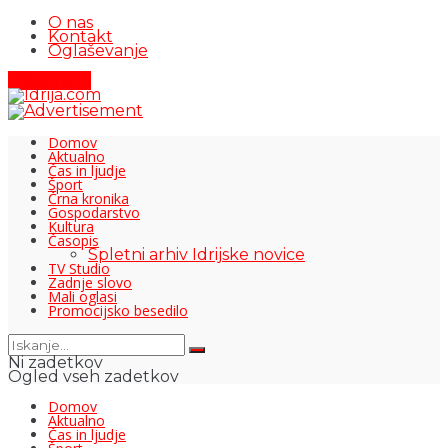
O nas
Kontakt
Oglaševanje
Pišite nam
Domov
Aktualno
Čas in ljudje
Šport
Črna kronika
Gospodarstvo
Kultura
Časopis
Spletni arhiv Idrijske novice
TV Studio
Zadnje slovo
Mali oglasi
Promocijsko besedilo
Ni zadetkov
Ogled vseh zadetkov
Domov
Aktualno
Čas in ljudje