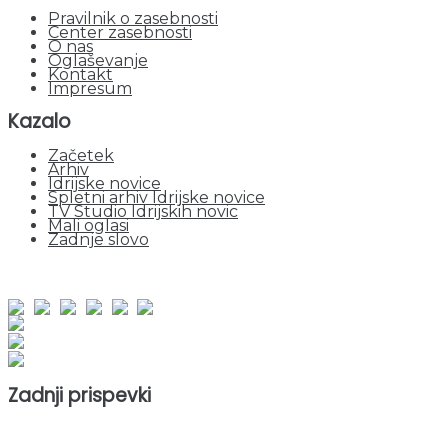
Pravilnik o zasebnosti
Center zasebnosti
O nas
Oglaševanje
Kontakt
Impresum
Kazalo
Začetek
Arhiv
Idrijske novice
Spletni arhiv Idrijske novice
TV Studio Idrijskih novic
Mali oglasi
Zadnje slovo
obiskov od 1. januarja 2026
Obiskovalcev skupaj : 943756
Prikazov skupaj : 2518886
Trenutno : 71
Zadnji prispevki