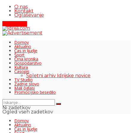
O nas
Kontakt
Oglaševanje
Pišite nam
Domov
Aktualno
Čas in ljudje
Šport
Črna kronika
Gospodarstvo
Kultura
Časopis
Spletni arhiv Idrijske novice
TV Studio
Zadnje slovo
Mali oglasi
Promocijsko besedilo
Ni zadetkov
Ogled vseh zadetkov
Domov
Aktualno
Čas in ljudje