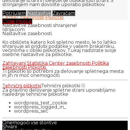
delovanje strani in beleženje obiskanosti strani. S
strinjanjem nam dovolite uporabo piškotkov.
Potrjujem
Nastavitve
Zavračam
Center zasebnosti
Piškotki
Close Popup
Nastavitve zasebnosti shranjene!
Idrija.com
Nastavitve zasebnosti
Ko obiščete katero koli spletno mesto, le to lahko
shranjuje ali pridobi podatke v vašem brskalniku,
večinoma v obliki piškotkov. Tukaj nadzirate svoje
osebne nastavitve za piškotke.
Zahtevani
Statistika
Center zasebnosti
Politika
zasebnosti
Piškotki
Ti piškotki so potrebni za delovanje spletnega mesta
in jih ni moč onemogočiti.
Tehnični piškotki
Tehnični piškotki
Za pravilno delovanje spletne strani uporabljamo
naslednje tehnične piškotke
wordpress_test_cookie
wordpress_logged_in_
wordpress_sec
Onemogoči vse storitve
Shrani