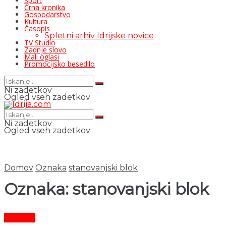
Šport
Črna kronika
Gospodarstvo
Kultura
Časopis
Spletni arhiv Idrijske novice
TV Studio
Zadnje slovo
Mali oglasi
Promocijsko besedilo
Ni zadetkov
Ogled vseh zadetkov
Ni zadetkov
Ogled vseh zadetkov
Domov
Oznaka
stanovanjski blok
Oznaka:
stanovanjski blok
Kultura