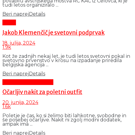
povabilu avstrijskega moštva RC KAC iz Celovca, ki je
tudi letos organiziralo ...
Beri naprej
Details
Šport
Jakob Klemenčič je svetovni podprvak
18. julija, 2024
1.9k
Kot že zadnjih nekaj let, je tudi letos svetovni pokal in
svetovno prvenstvo v krosu na izpadanje priredila
belgijska agencija ...
Beri naprej
Details
Promocijsko besedilo
Očarljiv nakit za poletni outfit
20. junija, 2024
1.6k
Poletje je čas, ko si želimo biti lahkotne, svobodne in
še posebej očarljive. Nakit ni zgolj modni dodatek,
ampak ima ...
Beri naprej
Details