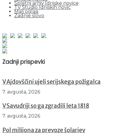
Spletni arhiv Idrijske novice
TV Studio Idrijskih novic
Mali oglasi
Zadnje slovo
obiskov od 1. januarja 2026
Obiskovalcev skupaj : 942987
Prikazov skupaj : 2516925
Trenutno : 72
Zadnji prispevki
V Ajdovščini ujeli serijskega požigalca
7. avgusta, 2026
V Savudriji so ga zgradili leta 1818
7. avgusta, 2026
Pol milijona za prevoze šolarjev