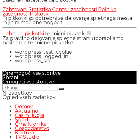
osebne nastavitve za piškotke.
Zahtevani
Statistika
Center zasebnosti
Politika
zasebnosti
Piškotki
Ti piškotki so potrebni za delovanje spletnega mesta
in jih ni moč onemogočiti.
Tehnični piškotki
Tehnični piškotki
Za pravilno delovanje spletne strani uporabljamo
naslednje tehnične piškotke
wordpress_test_cookie
wordpress_logged_in_
wordpress_sec
Onemogoči vse storitve
Shrani
Omogoči vse storitve
Ni zadetkov
Ogled vseh zadetkov
Domov
Aktualno
Čas in ljudje
Šport
Črna kronika
Gospodarstvo
Kultura
TV Studio