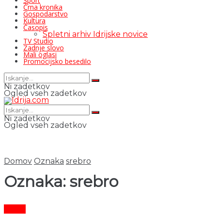
Šport
Črna kronika
Gospodarstvo
Kultura
Časopis
Spletni arhiv Idrijske novice
TV Studio
Zadnje slovo
Mali oglasi
Promocijsko besedilo
Ni zadetkov
Ogled vseh zadetkov
Ni zadetkov
Ogled vseh zadetkov
Domov
Oznaka
srebro
Oznaka:
srebro
Šport