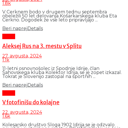
1.8k
V Cerknem bodo v drugem tednu septembra
obeležili 50 let delovanja Košarkarskega kluba Eta
Cerkno. Dogodek že vse leto pripravljajo ...
Beri naprej
Details
Šport
Aleksej Rus na 3. mestu v Splitu
27. avgusta, 2024
1.1k
11-letni osnovnošolec iz Spodnje Idrije, član
Šahovskega kluba Kolektor Idrija, se je zopet izkazal.
Tokrat je Slovenijo zastopal na športnih ...
Beri naprej
Details
Šport
V fotofinišu do kolajne
22. avgusta, 2024
1.6k
Kolesarsko društvo Sloga 1902 Idrija se je odzvalo