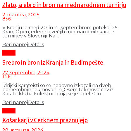
Zlato, srebro in bron na mednarodnem turnirju
2. oktobra, 2025
856
V Kranju je med 20. in 21. septembrom potekal 25.
Kranj Open, eden največjih mednarodnih karate
turnirjev v Sloveniji. Na ...
Beri naprej
Details
Šport
Srebro in bron iz Kranja in Budimpešte
27. septembra, 2024
1.2k
Idrijski karateisti so se nedavno izkazali na dveh
pomembnih tekmovanjih. Osem tekmovalcev iz
Karate kluba Kolektor Idrija se je udeležilo ...
Beri naprej
Details
Šport
Košarkarji v Cerknem praznujejo
28. avgusta, 2024