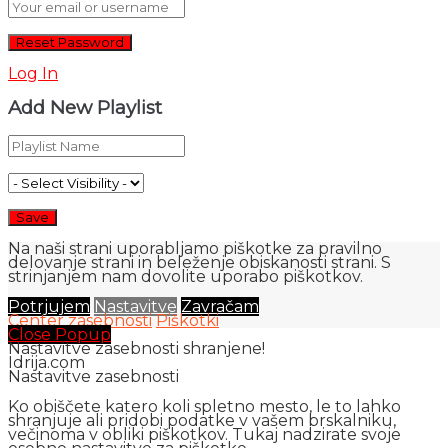
Log In
Add New Playlist
Na naši strani uporabljamo piškotke za pravilno
delovanje strani in beleženje obiskanosti strani. S
strinjanjem nam dovolite uporabo piškotkov.
Potrjujem
Nastavitve
Zavračam
Center zasebnosti
Piškotki
Close Popup
Nastavitve zasebnosti shranjene!
Idrija.com
Nastavitve zasebnosti
Ko obiščete katero koli spletno mesto, le to lahko
shranjuje ali pridobi podatke v vašem brskalniku,
večinoma v obliki piškotkov. Tukaj nadzirate svoje