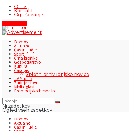
O nas
Kontakt
Oglaševanje
Pišite nam
Domov
Aktualno
Čas in ljudje
Šport
Črna kronika
Gospodarstvo
Kultura
Časopis
Spletni arhiv Idrijske novice
TV Studio
Zadnje slovo
Mali oglasi
Promocijsko besedilo
Ni zadetkov
Ogled vseh zadetkov
Domov
Aktualno
Čas in ljudje