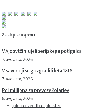
obiskov od 1. januarja 2026
Obiskovalcev skupaj : 948861
Prikazov skupaj : 2528298
Trenutno : 102
Zadnji prispevki
V Ajdovščini ujeli serijskega požigalca
7. avgusta, 2026
V Savudriji so ga zgradili leta 1818
7. avgusta, 2026
Pol milijona za prevoze šolarjev
6. avgusta, 2026
spletna izvedba: spletster