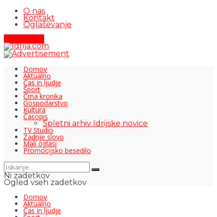
O nas
Kontakt
Oglaševanje
Pišite nam
Domov
Aktualno
Čas in ljudje
Šport
Črna kronika
Gospodarstvo
Kultura
Časopis
Spletni arhiv Idrijske novice
TV Studio
Zadnje slovo
Mali oglasi
Promocijsko besedilo
Ni zadetkov
Ogled vseh zadetkov
Domov
Aktualno
Čas in ljudje