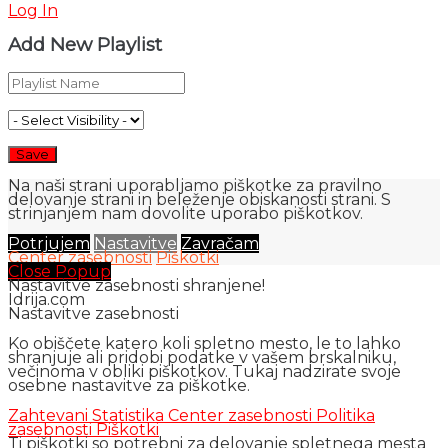
Log In
Add New Playlist
Na naši strani uporabljamo piškotke za pravilno
delovanje strani in beleženje obiskanosti strani. S
strinjanjem nam dovolite uporabo piškotkov.
Potrjujem
Nastavitve
Zavračam
Center zasebnosti
Piškotki
Close Popup
Nastavitve zasebnosti shranjene!
Idrija.com
Nastavitve zasebnosti
Ko obiščete katero koli spletno mesto, le to lahko
shranjuje ali pridobi podatke v vašem brskalniku,
večinoma v obliki piškotkov. Tukaj nadzirate svoje
osebne nastavitve za piškotke.
Zahtevani
Statistika
Center zasebnosti
Politika
zasebnosti
Piškotki
Ti piškotki so potrebni za delovanje spletnega mesta