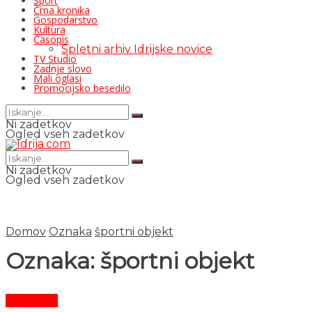
Šport
Črna kronika
Gospodarstvo
Kultura
Časopis
Spletni arhiv Idrijske novice
TV Studio
Zadnje slovo
Mali oglasi
Promocijsko besedilo
Ni zadetkov
Ogled vseh zadetkov
Ni zadetkov
Ogled vseh zadetkov
Domov
Oznaka
športni objekt
Oznaka:
športni objekt
Aktualno