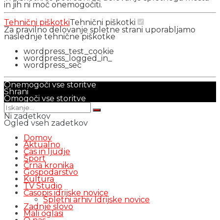
in jih ni moč onemogočiti.
Tehnični piškotki
Tehnični piškotki
Za pravilno delovanje spletne strani uporabljamo
naslednje tehnične piškotke
wordpress_test_cookie
wordpress_logged_in_
wordpress_sec
Onemogoči vse storitve
Shrani
Omogoči vse storitve
Ni zadetkov
Ogled vseh zadetkov
Domov
Aktualno
Čas in ljudje
Šport
Črna kronika
Gospodarstvo
Kultura
TV Studio
Časopis idrijske novice
Spletni arhiv Idrijske novice
Zadnje slovo
Mali oglasi