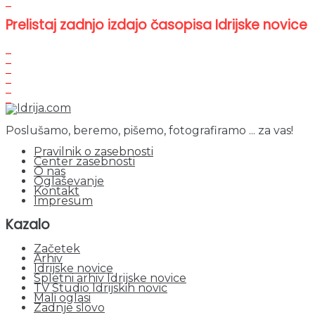
Prelistaj zadnjo izdajo časopisa Idrijske novice
Poslušamo, beremo, pišemo, fotografiramo ... za vas!
Pravilnik o zasebnosti
Center zasebnosti
O nas
Oglaševanje
Kontakt
Impresum
Kazalo
Začetek
Arhiv
Idrijske novice
Spletni arhiv Idrijske novice
TV Studio Idrijskih novic
Mali oglasi
Zadnje slovo