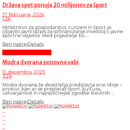
Država spet ponuja 20 milijonov za šport
17. februarja, 2026
1.2k
Ministrstvo za gospodarstvo, turizem in šport je
objavilo javni razpis za sofinanciranje investicij v javne
športne objekte. Med prijavitelje bo ...
Beri naprej
Details
Promocijsko besedilo
Modra dvorana ponovno vabi
11. decembra, 2025
3.2k
Modra dvorana že desetletja predstavlja srce Idrije –
prostor, kjer so se prepletali šport, kultura,
ustvarjalnost in najrazličnejše zgodbe številnih ...
Beri naprej
Details