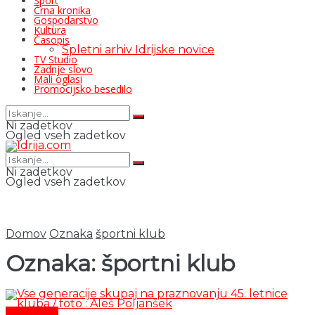
Šport
Črna kronika
Gospodarstvo
Kultura
Časopis
Spletni arhiv Idrijske novice
TV Studio
Zadnje slovo
Mali oglasi
Promocijsko besedilo
Ni zadetkov
Ogled vseh zadetkov
Ni zadetkov
Ogled vseh zadetkov
Domov
Oznaka
športni klub
Oznaka:
športni klub
Aktualno