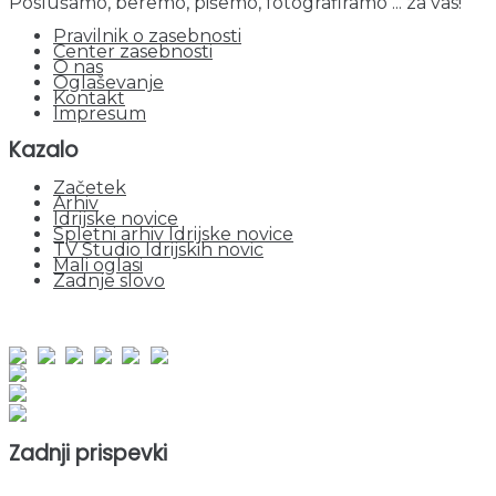
Poslušamo, beremo, pišemo, fotografiramo ... za vas!
Pravilnik o zasebnosti
Center zasebnosti
O nas
Oglaševanje
Kontakt
Impresum
Kazalo
Začetek
Arhiv
Idrijske novice
Spletni arhiv Idrijske novice
TV Studio Idrijskih novic
Mali oglasi
Zadnje slovo
obiskov od 1. januarja 2026
Obiskovalcev skupaj : 964579
Prikazov skupaj : 2551709
Trenutno : 0
Zadnji prispevki