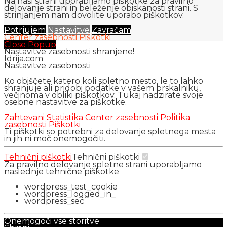
Na naši strani uporabljamo piškotke za pravilno
delovanje strani in beleženje obiskanosti strani. S
strinjanjem nam dovolite uporabo piškotkov.
Potrjujem
Nastavitve
Zavračam
Center zasebnosti
Piškotki
Close Popup
Nastavitve zasebnosti shranjene!
Idrija.com
Nastavitve zasebnosti
Ko obiščete katero koli spletno mesto, le to lahko
shranjuje ali pridobi podatke v vašem brskalniku,
večinoma v obliki piškotkov. Tukaj nadzirate svoje
osebne nastavitve za piškotke.
Zahtevani
Statistika
Center zasebnosti
Politika
zasebnosti
Piškotki
Ti piškotki so potrebni za delovanje spletnega mesta
in jih ni moč onemogočiti.
Tehnični piškotki
Tehnični piškotki
Za pravilno delovanje spletne strani uporabljamo
naslednje tehnične piškotke
wordpress_test_cookie
wordpress_logged_in_
wordpress_sec
Onemogoči vse storitve