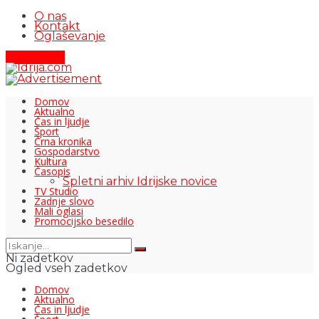
O nas
Kontakt
Oglaševanje
Pišite nam
Domov
Aktualno
Čas in ljudje
Šport
Črna kronika
Gospodarstvo
Kultura
Časopis
Spletni arhiv Idrijske novice
TV Studio
Zadnje slovo
Mali oglasi
Promocijsko besedilo
Ni zadetkov
Ogled vseh zadetkov
Domov
Aktualno
Čas in ljudje