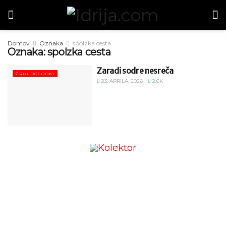
Domov
Oznaka
spolzka cesta
Oznaka:
spolzka cesta
Zaradi sodre nesreča
ČRNI DOGODKI
23. APRILA, 2026
2.6K