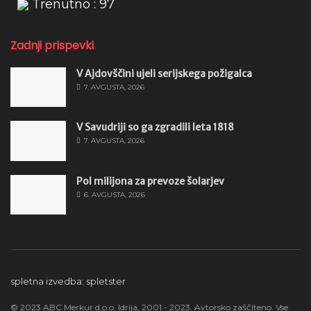
Trenutno : 97
Zadnji prispevki
V Ajdovščini ujeli serijskega požigalca
7. AVGUSTA, 2026
V Savudriji so ga zgradili leta 1818
7. AVGUSTA, 2026
Pol milijona za prevoze šolarjev
6. AVGUSTA, 2026
spletna izvedba: spletster
© 2023 ABC Merkur d.o.o. Idrija, 2001 - 2023. Avtorsko zaščiteno. Vse