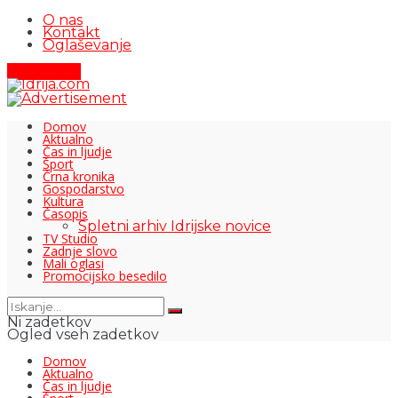
O nas
Kontakt
Oglaševanje
Pišite nam
Domov
Aktualno
Čas in ljudje
Šport
Črna kronika
Gospodarstvo
Kultura
Časopis
Spletni arhiv Idrijske novice
TV Studio
Zadnje slovo
Mali oglasi
Promocijsko besedilo
Ni zadetkov
Ogled vseh zadetkov
Domov
Aktualno
Čas in ljudje