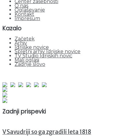
Center zasebnosti
O nas
Oglaševanje
Kontakt
Impresum
Kazalo
Začetek
Arhiv
Idrijske novice
Spletni arhiv Idrijske novice
TV Studio Idrijskih novic
Mali oglasi
Zadnje slovo
obiskov od 1. januarja 2026
Obiskovalcev skupaj : 942271
Prikazov skupaj : 2515525
Trenutno : 53
Zadnji prispevki
V Savudriji so ga zgradili leta 1818