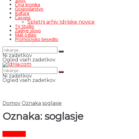
Šport
Črna kronika
Gospodarstvo
Kultura
Časopis
Spletni arhiv Idrijske novice
TV Studio
Zadnje slovo
Mali oglasi
Promocijsko besedilo
Ni zadetkov
Ogled vseh zadetkov
Ni zadetkov
Ogled vseh zadetkov
Domov
Oznaka
soglasje
Oznaka:
soglasje
Aktualno