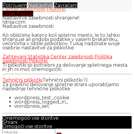
Potrjujem
Nastavitve
Zavračam
Center zasebnosti
Piškotki
Close Popup
Nastavitve zasebnosti shranjene!
Idrija.com
Nastavitve zasebnosti
Ko obiščete katero koli spletno mesto, le to lahko
shranjuje ali pridobi podatke v vašem brskalniku,
večinoma v obliki piškotkov. Tukaj nadzirate svoje
osebne nastavitve za piškotke.
Zahtevani
Statistika
Center zasebnosti
Politika
zasebnosti
Piškotki
Ti piškotki so potrebni za delovanje spletnega mesta
in jih ni moč onemogočiti.
Tehnični piškotki
Tehnični piškotki
Za pravilno delovanje spletne strani uporabljamo
naslednje tehnične piškotke
wordpress_test_cookie
wordpress_logged_in_
wordpress_sec
Onemogoči vse storitve
Shrani
Omogoči vse storitve