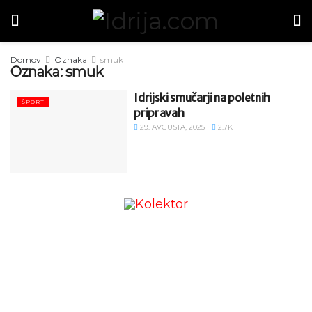
Domov
Oznaka
smuk
Oznaka:
smuk
Idrijski smučarji na poletnih
ŠPORT
pripravah
29. AVGUSTA, 2025
2.7K