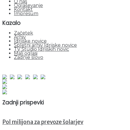
O nas
Oglaševanje
Kontakt
Impresum
Kazalo
Začetek
Arhiv
Idrijske novice
Spletni arhiv Idrijske novice
TV Studio Idrijskih novic
Mali oglasi
Zadnje slovo
obiskov od 1. januarja 2026
Obiskovalcev skupaj : 940043
Prikazov skupaj : 2510693
Trenutno : 41
Zadnji prispevki
Pol milijona za prevoze šolarjev