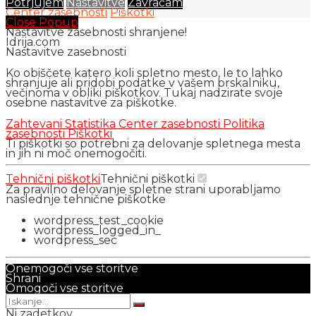
Potrjujem
Nastavitve
Zavračam
Center zasebnosti
Piškotki
Close Popup
Nastavitve zasebnosti shranjene!
Idrija.com
Nastavitve zasebnosti
Ko obiščete katero koli spletno mesto, le to lahko
shranjuje ali pridobi podatke v vašem brskalniku,
večinoma v obliki piškotkov. Tukaj nadzirate svoje
osebne nastavitve za piškotke.
Zahtevani
Statistika
Center zasebnosti
Politika
zasebnosti
Piškotki
Ti piškotki so potrebni za delovanje spletnega mesta
in jih ni moč onemogočiti.
Tehnični piškotki
Tehnični piškotki
Za pravilno delovanje spletne strani uporabljamo
naslednje tehnične piškotke
wordpress_test_cookie
wordpress_logged_in_
wordpress_sec
Onemogoči vse storitve
Shrani
Omogoči vse storitve
Ni zadetkov