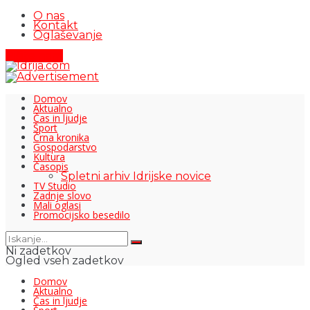
O nas
Kontakt
Oglaševanje
Pišite nam
Domov
Aktualno
Čas in ljudje
Šport
Črna kronika
Gospodarstvo
Kultura
Časopis
Spletni arhiv Idrijske novice
TV Studio
Zadnje slovo
Mali oglasi
Promocijsko besedilo
Ni zadetkov
Ogled vseh zadetkov
Domov
Aktualno
Čas in ljudje