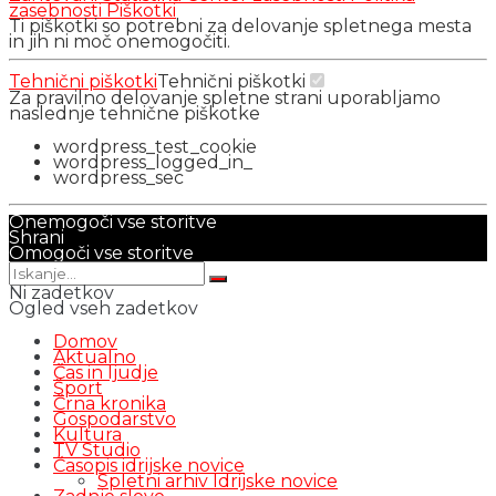
zasebnosti
Piškotki
Ti piškotki so potrebni za delovanje spletnega mesta
in jih ni moč onemogočiti.
Tehnični piškotki
Tehnični piškotki
Za pravilno delovanje spletne strani uporabljamo
naslednje tehnične piškotke
wordpress_test_cookie
wordpress_logged_in_
wordpress_sec
Onemogoči vse storitve
Shrani
Omogoči vse storitve
Ni zadetkov
Ogled vseh zadetkov
Domov
Aktualno
Čas in ljudje
Šport
Črna kronika
Gospodarstvo
Kultura
TV Studio
Časopis idrijske novice
Spletni arhiv Idrijske novice