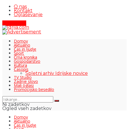
O nas
Kontakt
Oglaševanje
Pišite nam
Domov
Aktualno
Čas in ljudje
Šport
Črna kronika
Gospodarstvo
Kultura
Časopis
Spletni arhiv Idrijske novice
TV Studio
Zadnje slovo
Mali oglasi
Promocijsko besedilo
Ni zadetkov
Ogled vseh zadetkov
Domov
Aktualno
Čas in ljudje