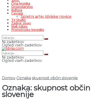
Šport
Črna kronika
Gospodarstvo
Kultura
Časopis
Spletni arhiv Idrijske novice
TV Studio
Zadnje slovo
Mali oglasi
Promocijsko besedilo
Ni zadetkov
Ogled vseh zadetkov
Ni zadetkov
Ogled vseh zadetkov
Domov
Oznaka
skupnost občin slovenije
Oznaka:
skupnost občin
slovenije