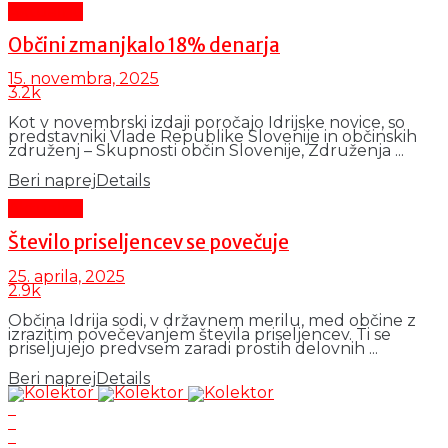
Aktualno
Občini zmanjkalo 18% denarja
15. novembra, 2025
3.2k
Kot v novembrski izdaji poročajo Idrijske novice, so
predstavniki Vlade Republike Slovenije in občinskih
združenj – Skupnosti občin Slovenije, Združenja ...
Beri naprej
Details
Aktualno
Število priseljencev se povečuje
25. aprila, 2025
2.9k
Občina Idrija sodi, v državnem merilu, med občine z
izrazitim povečevanjem števila priseljencev. Ti se
priseljujejo predvsem zaradi prostih delovnih ...
Beri naprej
Details