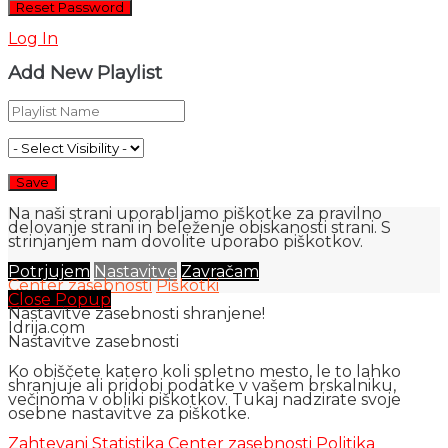
Log In
Add New Playlist
Na naši strani uporabljamo piškotke za pravilno
delovanje strani in beleženje obiskanosti strani. S
strinjanjem nam dovolite uporabo piškotkov.
Potrjujem
Nastavitve
Zavračam
Center zasebnosti
Piškotki
Close Popup
Nastavitve zasebnosti shranjene!
Idrija.com
Nastavitve zasebnosti
Ko obiščete katero koli spletno mesto, le to lahko
shranjuje ali pridobi podatke v vašem brskalniku,
večinoma v obliki piškotkov. Tukaj nadzirate svoje
osebne nastavitve za piškotke.
Zahtevani
Statistika
Center zasebnosti
Politika