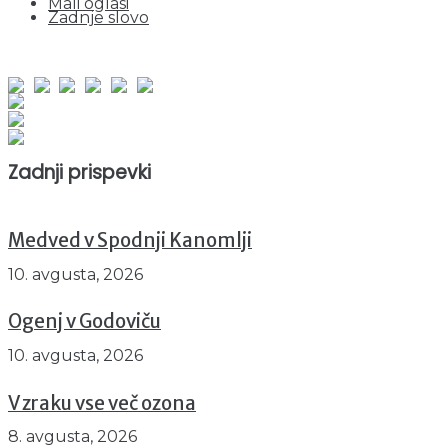
Mali oglasi
Zadnje slovo
obiskov od 1. januarja 2026
Obiskovalcev skupaj : 969279
Prikazov skupaj : 2566420
Trenutno : 48
Zadnji prispevki
Medved v Spodnji Kanomlji
10. avgusta, 2026
Ogenj v Godoviču
10. avgusta, 2026
V zraku vse več ozona
8. avgusta, 2026