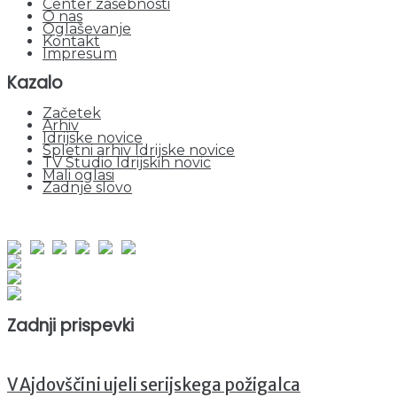
Center zasebnosti
O nas
Oglaševanje
Kontakt
Impresum
Kazalo
Začetek
Arhiv
Idrijske novice
Spletni arhiv Idrijske novice
TV Studio Idrijskih novic
Mali oglasi
Zadnje slovo
obiskov od 1. januarja 2026
Obiskovalcev skupaj : 952395
Prikazov skupaj : 2534131
Trenutno : 62
Zadnji prispevki
V Ajdovščini ujeli serijskega požigalca