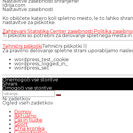
Nastavitve zasebnosti shranjene!
Idrija.com
Nastavitve zasebnosti
Ko obiščete katero koli spletno mesto, le to lahko shra
nastavitve za piškotke.
Zahtevani
Statistika
Center zasebnosti
Politika zasebno
Ti piškotki so potrebni za delovanje spletnega mesta in
Tehnični piškotki
Tehnični piškotki
Za pravilno delovanje spletne strani uporabljamo nasl
wordpress_test_cookie
wordpress_logged_in_
wordpress_sec
Onemogoči vse storitve
Shrani
Omogoči vse storitve
Ni zadetkov
Ogled vseh zadetkov
Domov
Aktualno
Čas in ljudje
Šport
Črna kronika
Gospodarstvo