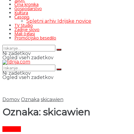
Šport
Črna kronika
Gospodarstvo
Kultura
Časopis
Spletni arhiv Idrijske novice
TV Studio
Zadnje slovo
Mali oglasi
Promocijsko besedilo
Ni zadetkov
Ogled vseh zadetkov
Ni zadetkov
Ogled vseh zadetkov
Domov
Oznaka
skicawien
Oznaka:
skicawien
Kultura