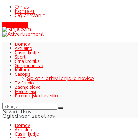
O nas
Kontakt
Oglaševanje
Pišite nam
Domov
Aktualno
Čas in ljudje
Šport
Črna kronika
Gospodarstvo
Kultura
Časopis
Spletni arhiv Idrijske novice
TV Studio
Zadnje slovo
Mali oglasi
Promocijsko besedilo
Ni zadetkov
Ogled vseh zadetkov
Domov
Aktualno
Čas in ljudje