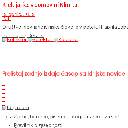
Klekljarice v domovini Klimta
15. aprila, 2025
2.1k
Društvo klekljaric idrijske čipke je v petek, 11. aprila z
Beri naprej
Details
Prelistaj zadnjo izdajo časopisa Idrijske novice
Poslušamo, beremo, pišemo, fotografiramo ... za vas!
Pravilnik o zasebnosti