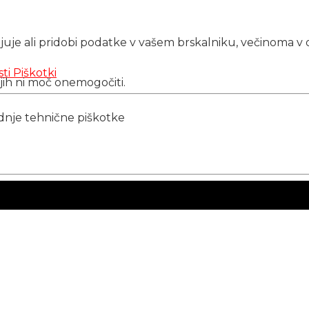
njuje ali pridobi podatke v vašem brskalniku, večinoma v 
sti
Piškotki
 jih ni moč onemogočiti.
ednje tehnične piškotke