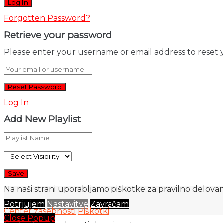
Forgotten Password?
Retrieve your password
Please enter your username or email address to reset 
Log In
Add New Playlist
Na naši strani uporabljamo piškotke za pravilno delovanj
Potrjujem
Nastavitve
Zavračam
Center zasebnosti
Piškotki
Close Popup