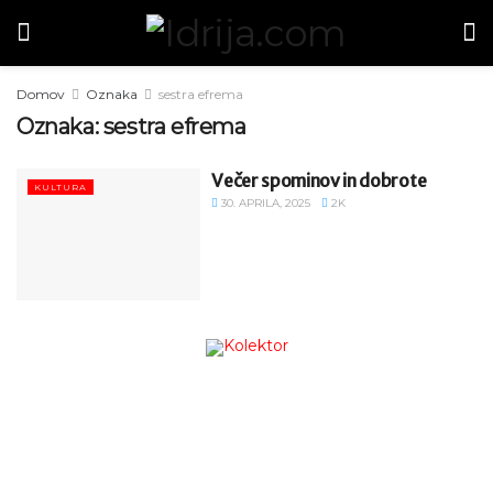
Domov
Oznaka
sestra efrema
Oznaka:
sestra efrema
Večer spominov in dobrote
KULTURA
30. APRILA, 2025
2K