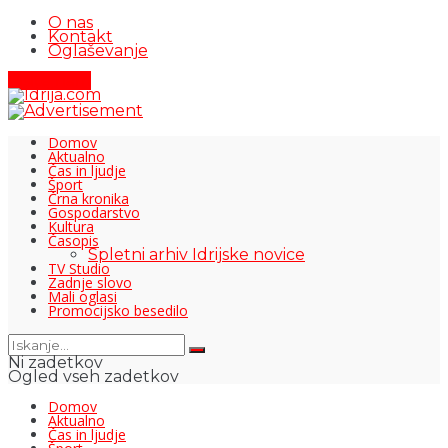
O nas
Kontakt
Oglaševanje
Pišite nam
Domov
Aktualno
Čas in ljudje
Šport
Črna kronika
Gospodarstvo
Kultura
Časopis
Spletni arhiv Idrijske novice
TV Studio
Zadnje slovo
Mali oglasi
Promocijsko besedilo
Ni zadetkov
Ogled vseh zadetkov
Domov
Aktualno
Čas in ljudje