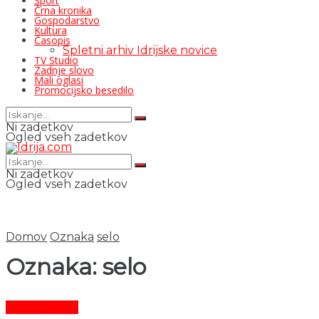
Šport
Črna kronika
Gospodarstvo
Kultura
Časopis
Spletni arhiv Idrijske novice
TV Studio
Zadnje slovo
Mali oglasi
Promocijsko besedilo
Ni zadetkov
Ogled vseh zadetkov
Ni zadetkov
Ogled vseh zadetkov
Domov
Oznaka
selo
Oznaka:
selo
Črni dogodki