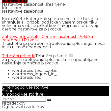
Close Popup
Nastavitve zasebnosti shranjene!
Idrija.com
Nastavitve zasebnosti
Ko obiščete katero koli spletno mesto, le to lahko
shranjuje ali pridobi podatke v vašem brskalniku,
večinoma v obliki piškotkov. Tukaj nadzirate svoje
osebne nastavitve za piškotke.
Zahtevani
Statistika
Center zasebnosti
Politika
zasebnosti
Piškotki
Ti piškotki so potrebni za delovanje spletnega mesta
in jih ni moč onemogočiti.
Tehnični piškotki
Tehnični piškotki
Za pravilno delovanje spletne strani uporabljamo
naslednje tehnične piškotke
wordpress_test_cookie
wordpress_logged_in_
wordpress_sec
Onemogoči vse storitve
Shrani
Omogoči vse storitve
Ni zadetkov
Ogled vseh zadetkov