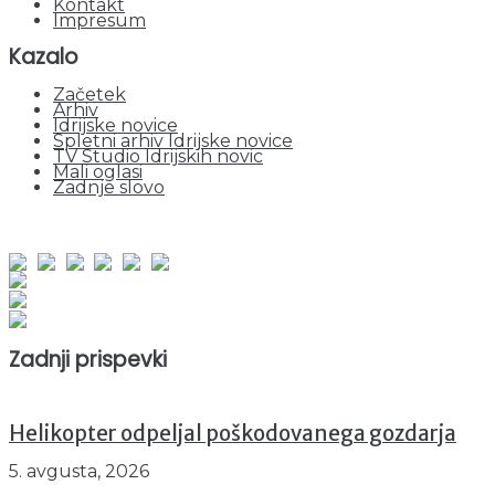
Kontakt
Impresum
Kazalo
Začetek
Arhiv
Idrijske novice
Spletni arhiv Idrijske novice
TV Studio Idrijskih novic
Mali oglasi
Zadnje slovo
obiskov od 1. januarja 2026
Obiskovalcev skupaj : 935749
Prikazov skupaj : 2500747
Trenutno : 22
Zadnji prispevki
Helikopter odpeljal poškodovanega gozdarja
5. avgusta, 2026