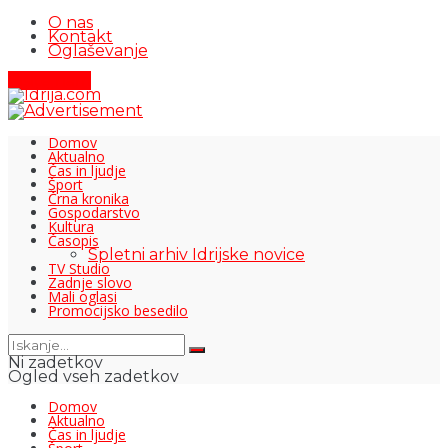
O nas
Kontakt
Oglaševanje
Pišite nam
Domov
Aktualno
Čas in ljudje
Šport
Črna kronika
Gospodarstvo
Kultura
Časopis
Spletni arhiv Idrijske novice
TV Studio
Zadnje slovo
Mali oglasi
Promocijsko besedilo
Ni zadetkov
Ogled vseh zadetkov
Domov
Aktualno
Čas in ljudje