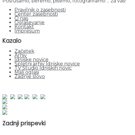
Poslušamo, beremo, pišemo, fotografiramo ... za vas!
Pravilnik o zasebnosti
Center zasebnosti
O nas
Oglaševanje
Kontakt
Impresum
Kazalo
Začetek
Arhiv
Idrijske novice
Spletni arhiv Idrijske novice
TV Studio Idrijskih novic
Mali oglasi
Zadnje slovo
obiskov od 1. januarja 2026
Obiskovalcev skupaj : 951099
Prikazov skupaj : 2532065
Trenutno : 64
Zadnji prispevki