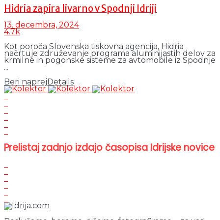
Hidria zapira livarno v Spodnji Idriji
13. decembra, 2024
4.7k
Kot poroča Slovenska tiskovna agencija, Hidria
načrtuje združevanje programa aluminijastih delov za
krmilne in pogonske sisteme za avtomobile iz Spodnje
...
Beri naprej
Details
Prelistaj zadnjo izdajo časopisa Idrijske novice