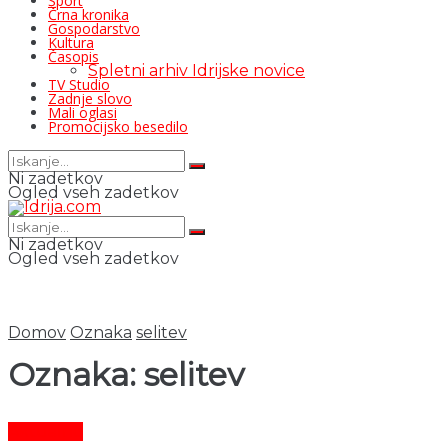
Šport
Črna kronika
Gospodarstvo
Kultura
Časopis
Spletni arhiv Idrijske novice
TV Studio
Zadnje slovo
Mali oglasi
Promocijsko besedilo
Ni zadetkov
Ogled vseh zadetkov
Ni zadetkov
Ogled vseh zadetkov
Domov
Oznaka
selitev
Oznaka:
selitev
Aktualno