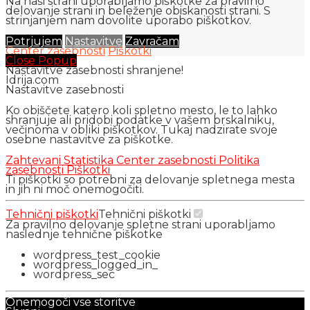
Na naši strani uporabljamo piškotke za pravilno
delovanje strani in beleženje obiskanosti strani. S
strinjanjem nam dovolite uporabo piškotkov.
Potrjujem
Nastavitve
Zavračam
Center zasebnosti
Piškotki
Close Popup
Nastavitve zasebnosti shranjene!
Idrija.com
Nastavitve zasebnosti
Ko obiščete katero koli spletno mesto, le to lahko
shranjuje ali pridobi podatke v vašem brskalniku,
večinoma v obliki piškotkov. Tukaj nadzirate svoje
osebne nastavitve za piškotke.
Zahtevani
Statistika
Center zasebnosti
Politika
zasebnosti
Piškotki
Ti piškotki so potrebni za delovanje spletnega mesta
in jih ni moč onemogočiti.
Tehnični piškotki
Tehnični piškotki
Za pravilno delovanje spletne strani uporabljamo
naslednje tehnične piškotke
wordpress_test_cookie
wordpress_logged_in_
wordpress_sec
Onemogoči vse storitve