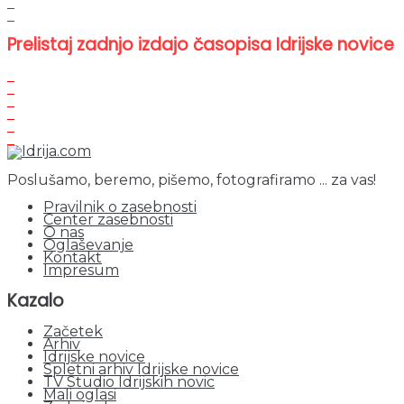
Prelistaj zadnjo izdajo časopisa Idrijske novice
Poslušamo, beremo, pišemo, fotografiramo ... za vas!
Pravilnik o zasebnosti
Center zasebnosti
O nas
Oglaševanje
Kontakt
Impresum
Kazalo
Začetek
Arhiv
Idrijske novice
Spletni arhiv Idrijske novice
TV Studio Idrijskih novic
Mali oglasi