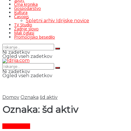
Šport
Črna kronika
Gospodarstvo
Kultura
Časopis
Spletni arhiv Idrijske novice
TV Studio
Zadnje slovo
Mali oglasi
Promocijsko besedilo
Ni zadetkov
Ogled vseh zadetkov
Ni zadetkov
Ogled vseh zadetkov
Domov
Oznaka
šd aktiv
Oznaka:
šd aktiv
Čas in ljudje