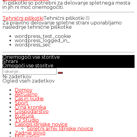
Ti piškotki so potrebni za delovanje spletnega mesta
in jih ni moč onemogočiti.
Tehnični piškotki
Tehnični piškotki
Za pravilno delovanje spletne strani uporabljamo
naslednje tehnične piškotke
wordpress_test_cookie
wordpress_logged_in_
wordpress_sec
Onemogoči vse storitve
Shrani
Omogoči vse storitve
Ni zadetkov
Ogled vseh zadetkov
Domov
Aktualno
Čas in ljudje
Šport
Črna kronika
Gospodarstvo
Kultura
TV Studio
Časopis idrijske novice
Spletni arhiv Idrijske novice
Zadnje slovo