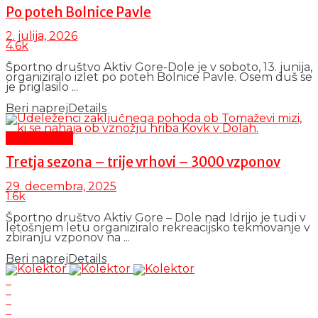
Po poteh Bolnice Pavle
2. julija, 2026
4.6k
Športno društvo Aktiv Gore-Dole je v soboto, 13. junija,
organiziralo izlet po poteh Bolnice Pavle. Osem duš se
je priglasilo ...
Beri naprej
Details
Čas in ljudje
Tretja sezona – trije vrhovi – 3000 vzponov
29. decembra, 2025
1.6k
Športno društvo Aktiv Gore – Dole nad Idrijo je tudi v
letošnjem letu organiziralo rekreacijsko tekmovanje v
zbiranju vzponov na ...
Beri naprej
Details