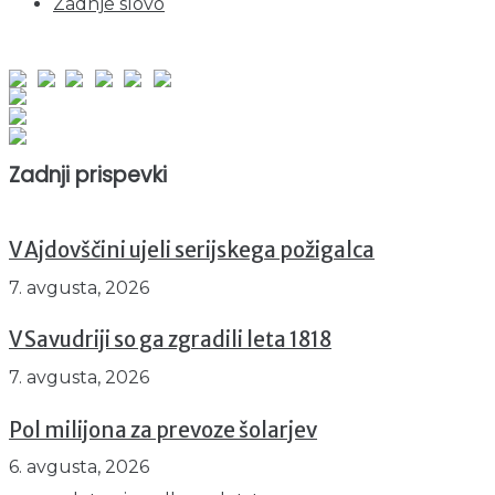
Zadnje slovo
obiskov od 1. januarja 2026
Obiskovalcev skupaj : 950905
Prikazov skupaj : 2531733
Trenutno : 53
Zadnji prispevki
V Ajdovščini ujeli serijskega požigalca
7. avgusta, 2026
V Savudriji so ga zgradili leta 1818
7. avgusta, 2026
Pol milijona za prevoze šolarjev
6. avgusta, 2026