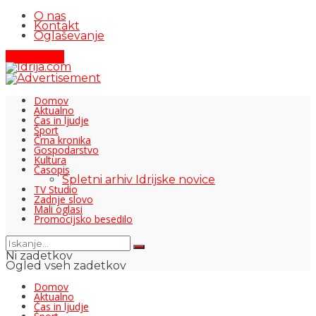
O nas
Kontakt
Oglaševanje
Pišite nam
Domov
Aktualno
Čas in ljudje
Šport
Črna kronika
Gospodarstvo
Kultura
Časopis
Spletni arhiv Idrijske novice
TV Studio
Zadnje slovo
Mali oglasi
Promocijsko besedilo
Ni zadetkov
Ogled vseh zadetkov
Domov
Aktualno
Čas in ljudje