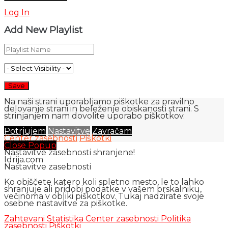
Log In
Add New Playlist
Na naši strani uporabljamo piškotke za pravilno
delovanje strani in beleženje obiskanosti strani. S
strinjanjem nam dovolite uporabo piškotkov.
Potrjujem
Nastavitve
Zavračam
Center zasebnosti
Piškotki
Close Popup
Nastavitve zasebnosti shranjene!
Idrija.com
Nastavitve zasebnosti
Ko obiščete katero koli spletno mesto, le to lahko
shranjuje ali pridobi podatke v vašem brskalniku,
večinoma v obliki piškotkov. Tukaj nadzirate svoje
osebne nastavitve za piškotke.
Zahtevani
Statistika
Center zasebnosti
Politika
zasebnosti
Piškotki