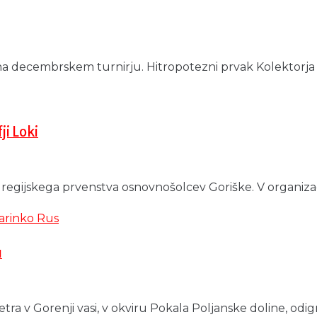
decembrskem turnirju. Hitropotezni prvak Kolektorja za l
ji Loki
regijskega prvenstva osnovnošolcev Goriške. V organizaci
u
tra v Gorenji vasi, v okviru Pokala Poljanske doline, odigra