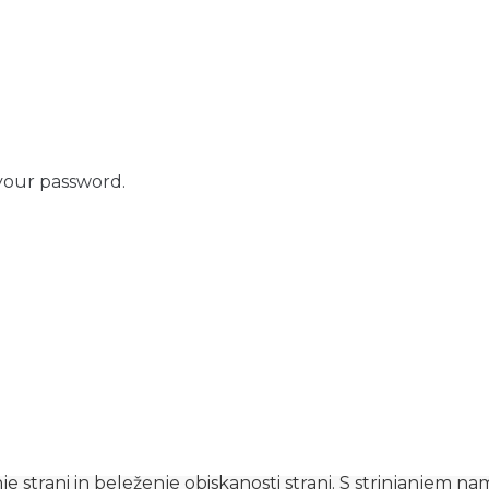
your password.
e strani in beleženje obiskanosti strani. S strinjanjem n