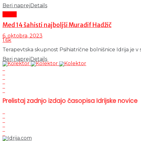
Beri naprej
Details
Šport
Med 14 šahisti najboljši Muradif Hadžič
6. oktobra, 2023
1.6k
Terapevtska skupnost Psihiatrične bolnišnice Idrija je v so
Beri naprej
Details
Prelistaj zadnjo izdajo časopisa Idrijske novice