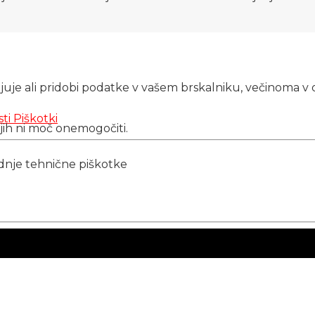
njuje ali pridobi podatke v vašem brskalniku, večinoma v 
sti
Piškotki
 jih ni moč onemogočiti.
ednje tehnične piškotke