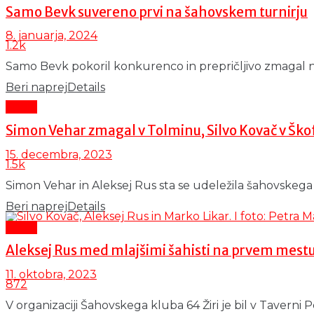
Samo Bevk suvereno prvi na šahovskem turnirju
8. januarja, 2024
1.2k
Samo Bevk pokoril konkurenco in prepričljivo zmagal na 
Beri naprej
Details
Šport
Simon Vehar zmagal v Tolminu, Silvo Kovač v Škof
15. decembra, 2023
1.5k
Simon Vehar in Aleksej Rus sta se udeležila šahovskega 
Beri naprej
Details
Šport
Aleksej Rus med mlajšimi šahisti na prvem mest
11. oktobra, 2023
872
V organizaciji Šahovskega kluba 64 Žiri je bil v Taverni Pe