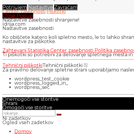
Potrjujem
Nastavitve
Zavračam
Center zasebnosti
Piškotki
Close Popup
Nastavitve zasebnosti shranjene!
Idrija.com
Nastavitve zasebnosti
Ko obiščete katero koli spletno mesto, le to lahko shra
nastavitve za piškotke.
Zahtevani
Statistika
Center zasebnosti
Politika zasebno
Ti piškotki so potrebni za delovanje spletnega mesta in
Tehnični piškotki
Tehnični piškotki
Za pravilno delovanje spletne strani uporabljamo nasl
wordpress_test_cookie
wordpress_logged_in_
wordpress_sec
Onemogoči vse storitve
Shrani
Omogoči vse storitve
Ni zadetkov
Ogled vseh zadetkov
Domov