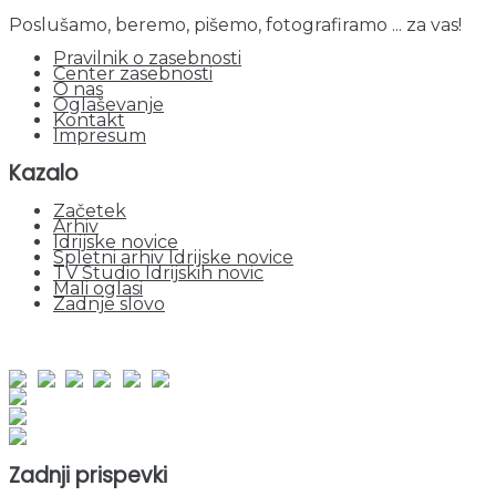
Poslušamo, beremo, pišemo, fotografiramo ... za vas!
Pravilnik o zasebnosti
Center zasebnosti
O nas
Oglaševanje
Kontakt
Impresum
Kazalo
Začetek
Arhiv
Idrijske novice
Spletni arhiv Idrijske novice
TV Studio Idrijskih novic
Mali oglasi
Zadnje slovo
obiskov od 1. januarja 2026
Obiskovalcev skupaj : 955824
Prikazov skupaj : 2538714
Trenutno : 70
Zadnji prispevki