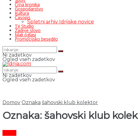
Šport
Črna kronika
Gospodarstvo
Kultura
Časopis
Spletni arhiv Idrijske novice
TV Studio
Zadnje slovo
Mali oglasi
Promocijsko besedilo
Ni zadetkov
Ogled vseh zadetkov
Ni zadetkov
Ogled vseh zadetkov
Domov
Oznaka
šahovski klub kolektor
Oznaka:
šahovski klub kolek
Šport