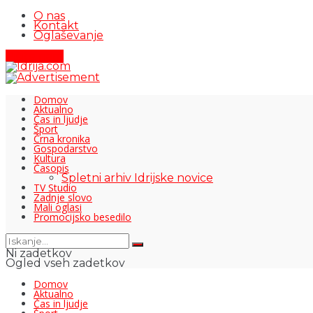
O nas
Kontakt
Oglaševanje
Pišite nam
Domov
Aktualno
Čas in ljudje
Šport
Črna kronika
Gospodarstvo
Kultura
Časopis
Spletni arhiv Idrijske novice
TV Studio
Zadnje slovo
Mali oglasi
Promocijsko besedilo
Ni zadetkov
Ogled vseh zadetkov
Domov
Aktualno
Čas in ljudje