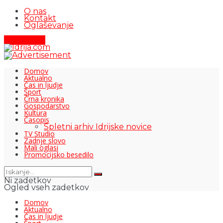
O nas
Kontakt
Oglaševanje
Pišite nam
Domov
Aktualno
Čas in ljudje
Šport
Črna kronika
Gospodarstvo
Kultura
Časopis
Spletni arhiv Idrijske novice
TV Studio
Zadnje slovo
Mali oglasi
Promocijsko besedilo
Ni zadetkov
Ogled vseh zadetkov
Domov
Aktualno
Čas in ljudje