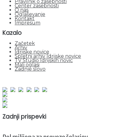
Pravilnik o zasebnosti
Center zasebnosti
O nas
Oglaševanje
Kontakt
Impresum
Kazalo
Začetek
Arhiv
Idrijske novice
Spletni arhiv Idrijske novice
TV Studio Idrijskih novic
Mali oglasi
Zadnje slovo
obiskov od 1. januarja 2026
Obiskovalcev skupaj : 940679
Prikazov skupaj : 2512427
Trenutno : 31
Zadnji prispevki