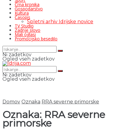
Šport
Črna kronika
Gospodarstvo
Kultura
Časopis
Spletni arhiv Idrijske novice
TV Studio
Zadnje slovo
Mali oglasi
Promocijsko besedilo
Ni zadetkov
Ogled vseh zadetkov
Ni zadetkov
Ogled vseh zadetkov
Domov
Oznaka
RRA severne primorske
Oznaka:
RRA severne
primorske