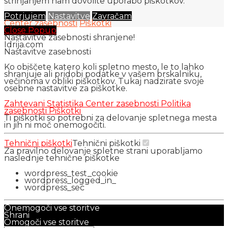
strinjanjem nam dovolite uporabo piškotkov.
Potrjujem
Nastavitve
Zavračam
Center zasebnosti
Piškotki
Close Popup
Nastavitve zasebnosti shranjene!
Idrija.com
Nastavitve zasebnosti
Ko obiščete katero koli spletno mesto, le to lahko
shranjuje ali pridobi podatke v vašem brskalniku,
večinoma v obliki piškotkov. Tukaj nadzirate svoje
osebne nastavitve za piškotke.
Zahtevani
Statistika
Center zasebnosti
Politika
zasebnosti
Piškotki
Ti piškotki so potrebni za delovanje spletnega mesta
in jih ni moč onemogočiti.
Tehnični piškotki
Tehnični piškotki
Za pravilno delovanje spletne strani uporabljamo
naslednje tehnične piškotke
wordpress_test_cookie
wordpress_logged_in_
wordpress_sec
Onemogoči vse storitve
Shrani
Omogoči vse storitve