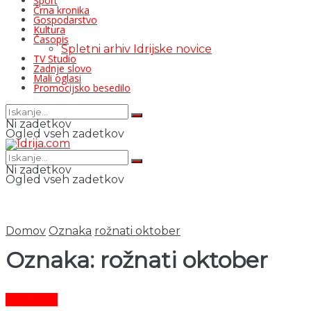
Šport
Črna kronika
Gospodarstvo
Kultura
Časopis
Spletni arhiv Idrijske novice
TV Studio
Zadnje slovo
Mali oglasi
Promocijsko besedilo
Ni zadetkov
Ogled vseh zadetkov
Ni zadetkov
Ogled vseh zadetkov
Domov
Oznaka
rožnati oktober
Oznaka:
rožnati oktober
Aktualno