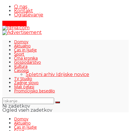
O nas
Kontakt
Oglaševanje
Pišite nam
Domov
Aktualno
Čas in ljudje
Šport
Črna kronika
Gospodarstvo
Kultura
Časopis
Spletni arhiv Idrijske novice
TV Studio
Zadnje slovo
Mali oglasi
Promocijsko besedilo
Ni zadetkov
Ogled vseh zadetkov
Domov
Aktualno
Čas in ljudje