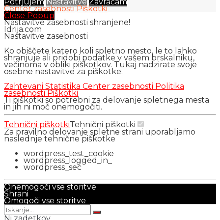
Potrjujem
Nastavitve
Zavračam
Center zasebnosti
Piškotki
Close Popup
Nastavitve zasebnosti shranjene!
Idrija.com
Nastavitve zasebnosti
Ko obiščete katero koli spletno mesto, le to lahko
shranjuje ali pridobi podatke v vašem brskalniku,
večinoma v obliki piškotkov. Tukaj nadzirate svoje
osebne nastavitve za piškotke.
Zahtevani
Statistika
Center zasebnosti
Politika
zasebnosti
Piškotki
Ti piškotki so potrebni za delovanje spletnega mesta
in jih ni moč onemogočiti.
Tehnični piškotki
Tehnični piškotki
Za pravilno delovanje spletne strani uporabljamo
naslednje tehnične piškotke
wordpress_test_cookie
wordpress_logged_in_
wordpress_sec
Onemogoči vse storitve
Shrani
Omogoči vse storitve
Ni zadetkov