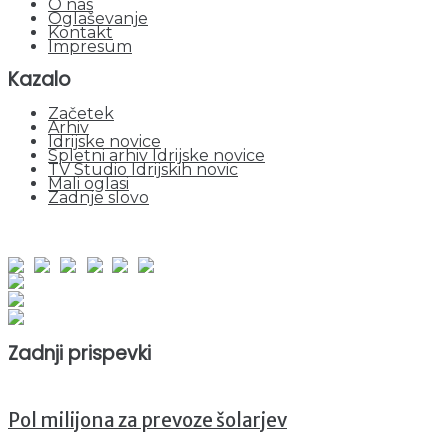
O nas
Oglaševanje
Kontakt
Impresum
Kazalo
Začetek
Arhiv
Idrijske novice
Spletni arhiv Idrijske novice
TV Studio Idrijskih novic
Mali oglasi
Zadnje slovo
obiskov od 1. januarja 2026
Obiskovalcev skupaj : 940624
Prikazov skupaj : 2512290
Trenutno : 23
Zadnji prispevki
Pol milijona za prevoze šolarjev