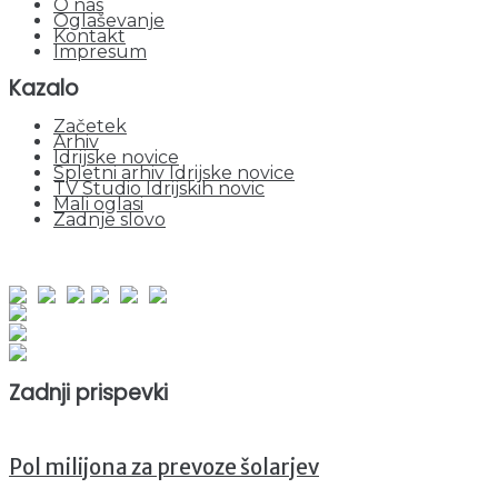
O nas
Oglaševanje
Kontakt
Impresum
Kazalo
Začetek
Arhiv
Idrijske novice
Spletni arhiv Idrijske novice
TV Studio Idrijskih novic
Mali oglasi
Zadnje slovo
obiskov od 1. januarja 2026
Obiskovalcev skupaj : 941241
Prikazov skupaj : 2513832
Trenutno : 7
Zadnji prispevki
Pol milijona za prevoze šolarjev