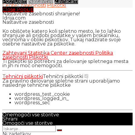
Potrjujem
Nastavitve
Zavračam
Center zasebnosti
Piškotki
Close Popup
Nastavitve zasebnosti shranjene!
Idrija.com
Nastavitve zasebnosti
Ko obiščete katero koli spletno mesto, le to lahko
shranjuje ali pridobi podatke v vašem brskalniku,
večinoma v obliki piškotkov. Tukaj nadzirate svoje
osebne nastavitve za piškotke.
Zahtevani
Statistika
Center zasebnosti
Politika
zasebnosti
Piškotki
Ti piškotki so potrebni za delovanje spletnega mesta
in jih ni moč onemogočiti.
Tehnični piškotki
Tehnični piškotki
Za pravilno delovanje spletne strani uporabljamo
naslednje tehnične piškotke
wordpress_test_cookie
wordpress_logged_in_
wordpress_sec
Onemogoči vse storitve
Shrani
Omogoči vse storitve
Ni zadetkov