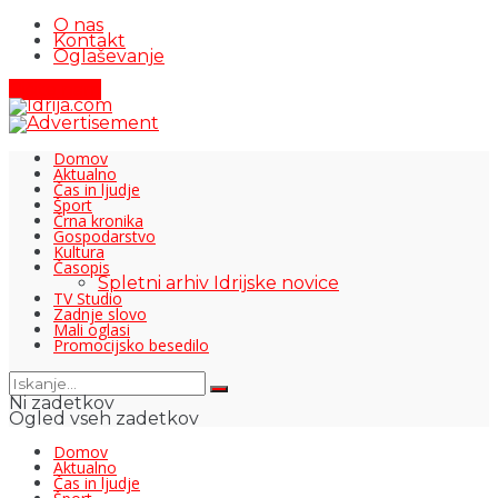
O nas
Kontakt
Oglaševanje
Pišite nam
Domov
Aktualno
Čas in ljudje
Šport
Črna kronika
Gospodarstvo
Kultura
Časopis
Spletni arhiv Idrijske novice
TV Studio
Zadnje slovo
Mali oglasi
Promocijsko besedilo
Ni zadetkov
Ogled vseh zadetkov
Domov
Aktualno
Čas in ljudje