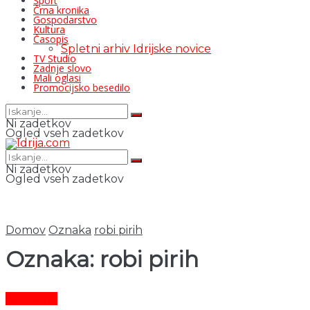
Šport
Črna kronika
Gospodarstvo
Kultura
Časopis
Spletni arhiv Idrijske novice
TV Studio
Zadnje slovo
Mali oglasi
Promocijsko besedilo
Ni zadetkov
Ogled vseh zadetkov
Ni zadetkov
Ogled vseh zadetkov
Domov
Oznaka
robi pirih
Oznaka:
robi pirih
Aktualno