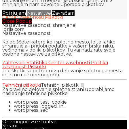
delovanje strani in beleženje obiskanosti strani. S
strinjanjem nam dovolite uporabo piškotkov.
Potrjujem
Nastavitve
Zavračam
Center zasebnosti
Piškotki
Close Popup
Nastavitve zasebnosti shranjene!
Idrija.com
Nastavitve zasebnosti
Ko obiščete katero koli spletno mesto, le to lahko
shranjuje ali pridobi podatke v vašem brskalniku,
večinoma v obliki piškotkov. Tukaj nadzirate svoje
osebne nastavitve za piškotke.
Zahtevani
Statistika
Center zasebnosti
Politika
zasebnosti
Piškotki
Ti piškotki so potrebni za delovanje spletnega mesta
in jih ni moč onemogočiti.
Tehnični piškotki
Tehnični piškotki
Za pravilno delovanje spletne strani uporabljamo
naslednje tehnične piškotke
wordpress_test_cookie
wordpress_logged_in_
wordpress_sec
Onemogoči vse storitve
Shrani