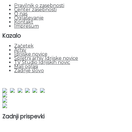
Pravilnik o zasebnosti
Center zasebnosti
O nas
Oglaševanje
Kontakt
Impresum
Kazalo
Začetek
Arhiv
Idrijske novice
Spletni arhiv Idrijske novice
TV Studio Idrijskih novic
Mali oglasi
Zadnje slovo
obiskov od 1. januarja 2026
Obiskovalcev skupaj : 945628
Prikazov skupaj : 2522917
Trenutno : 103
Zadnji prispevki