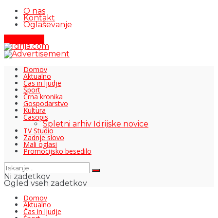
O nas
Kontakt
Oglaševanje
Pišite nam
Domov
Aktualno
Čas in ljudje
Šport
Črna kronika
Gospodarstvo
Kultura
Časopis
Spletni arhiv Idrijske novice
TV Studio
Zadnje slovo
Mali oglasi
Promocijsko besedilo
Ni zadetkov
Ogled vseh zadetkov
Domov
Aktualno
Čas in ljudje