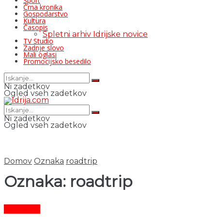
Šport
Črna kronika
Gospodarstvo
Kultura
Časopis
Spletni arhiv Idrijske novice
TV Studio
Zadnje slovo
Mali oglasi
Promocijsko besedilo
Ni zadetkov
Ogled vseh zadetkov
Ni zadetkov
Ogled vseh zadetkov
Domov
Oznaka
roadtrip
Oznaka:
roadtrip
Aktualno