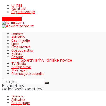
O nas
Kontakt
Oglaševanje
Pišite nam
Domov
Aktualno
Čas in ljudje
Šport
Črna kronika
Gospodarstvo
Kultura
Časopis
Spletni arhiv Idrijske novice
TV Studio
Zadnje slovo
Mali oglasi
Promocijsko besedilo
Ni zadetkov
Ogled vseh zadetkov
Domov
Aktualno
Čas in ljudje