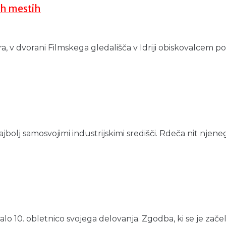
ih mestih
ra, v dvorani Filmskega gledališča v Idriji obiskovalcem po
ajbolj samosvojimi industrijskimi središči. Rdeča nit njenega
0. obletnico svojega delovanja. Zgodba, ki se je začela v I