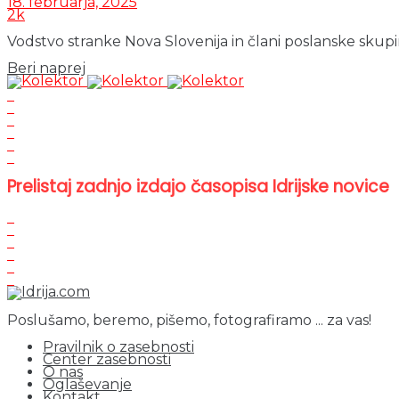
18. februarja, 2025
2k
Vodstvo stranke Nova Slovenija in člani poslanske skupine 
Details
Beri naprej
Prelistaj zadnjo izdajo časopisa Idrijske novice
Poslušamo, beremo, pišemo, fotografiramo ... za vas!
Pravilnik o zasebnosti
Center zasebnosti
O nas
Oglaševanje
Kontakt