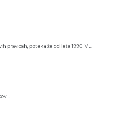
 pravicah, poteka že od leta 1990. V ...
v ...