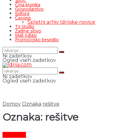
Šport
Črna kronika
Gospodarstvo
Kultura
Časopis
Spletni arhiv Idrijske novice
TV Studio
Zadnje slovo
Mali oglasi
Promocijsko besedilo
Ni zadetkov
Ogled vseh zadetkov
Ni zadetkov
Ogled vseh zadetkov
Domov
Oznaka
rešitve
Oznaka:
rešitve
Aktualno