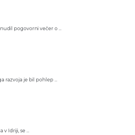
nudil pogovorni večer o ...
 razvoja je bil pohlep ...
driji, se ...