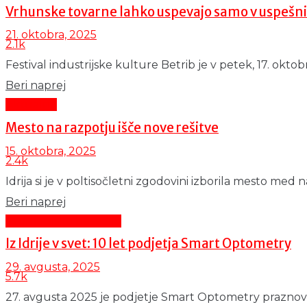
Vrhunske tovarne lahko uspevajo samo v uspešn
21. oktobra, 2025
2.1k
Festival industrijske kulture Betrib je v petek, 17. oktob
Details
Beri naprej
Aktualno
Mesto na razpotju išče nove rešitve
15. oktobra, 2025
2.4k
Idrija si je v poltisočletni zgodovini izborila mesto med n
Details
Beri naprej
Promocijsko besedilo
Iz Idrije v svet: 10 let podjetja Smart Optometry
29. avgusta, 2025
5.7k
27. avgusta 2025 je podjetje Smart Optometry praznovalo 1