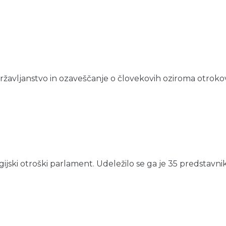
žavljanstvo in ozaveščanje o človekovih oziroma otrokovih
egijski otroški parlament. Udeležilo se ga je 35 predstavniko