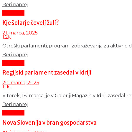
Details
Beri naprej
Aktualno
Kje šolarje čevelj žuli?
21. marca, 2025
1.2k
Otroški parlamenti, program izobraževanja za aktivno dr
Details
Beri naprej
Aktualno
Regijski parlament zasedal v Idriji
20. marca, 2025
1.1k
V torek, 18. marca, je v Galeriji Magazin v Idriji zasedal r
Details
Beri naprej
Aktualno
Nova Slovenija v bran gospodarstva