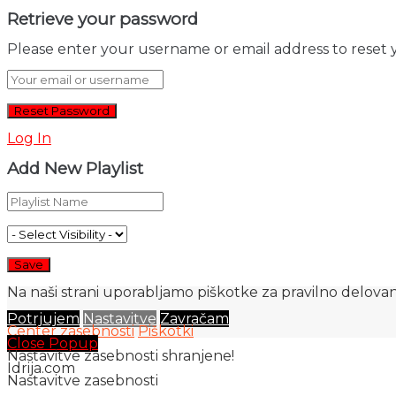
Retrieve your password
Please enter your username or email address to reset 
Log In
Add New Playlist
Na naši strani uporabljamo piškotke za pravilno delovanj
Potrjujem
Nastavitve
Zavračam
Center zasebnosti
Piškotki
Close Popup
Nastavitve zasebnosti shranjene!
Idrija.com
Nastavitve zasebnosti