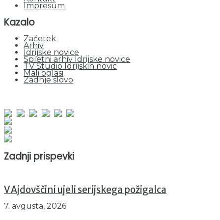
Impresum
Kazalo
Začetek
Arhiv
Idrijske novice
Spletni arhiv Idrijske novice
TV Studio Idrijskih novic
Mali oglasi
Zadnje slovo
obiskov od 1. januarja 2026
Obiskovalcev skupaj : 952652
Prikazov skupaj : 2534500
Trenutno : 37
Zadnji prispevki
V Ajdovščini ujeli serijskega požigalca
7. avgusta, 2026