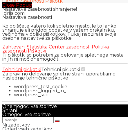
Center zasebnosti
Piškotki
Close Popup
Nastavitve zasebnosti shranjene!
Idrija.com
Nastavitve zasebnosti
Ko obiščete katero koli spletno mesto, le to lahko
shranjuje ali pridobi podatke v vašem brskalniku,
večinoma v obliki piškotkov. Tukaj nadzirate svoje
osebne nastavitve za piškotke.
Zahtevani
Statistika
Center zasebnosti
Politika
zasebnosti
Piškotki
Ti piškotki so potrebni za delovanje spletnega mesta
in jih ni moč onemogočiti.
Tehnični piškotki
Tehnični piškotki
Za pravilno delovanje spletne strani uporabljamo
naslednje tehnične piškotke
wordpress_test_cookie
wordpress_logged_in_
wordpress_sec
Onemogoči vse storitve
Shrani
Omogoči vse storitve
Ni zadetkov
Ogled vseh zadetkov