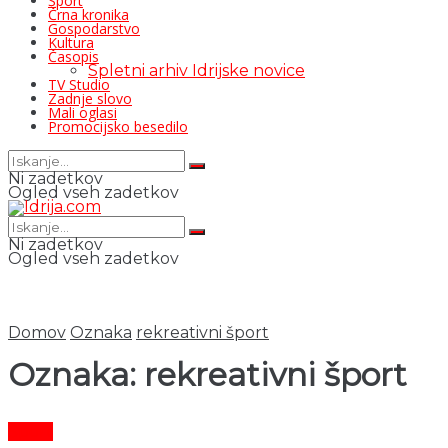
Šport
Črna kronika
Gospodarstvo
Kultura
Časopis
Spletni arhiv Idrijske novice
TV Studio
Zadnje slovo
Mali oglasi
Promocijsko besedilo
Ni zadetkov
Ogled vseh zadetkov
Ni zadetkov
Ogled vseh zadetkov
Domov
Oznaka
rekreativni šport
Oznaka:
rekreativni šport
Šport