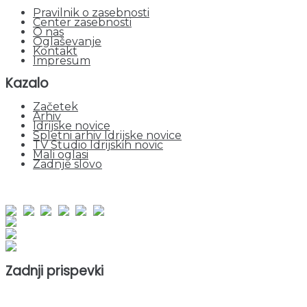
Pravilnik o zasebnosti
Center zasebnosti
O nas
Oglaševanje
Kontakt
Impresum
Kazalo
Začetek
Arhiv
Idrijske novice
Spletni arhiv Idrijske novice
TV Studio Idrijskih novic
Mali oglasi
Zadnje slovo
obiskov od 1. januarja 2026
Obiskovalcev skupaj : 964576
Prikazov skupaj : 2551697
Trenutno : 0
Zadnji prispevki