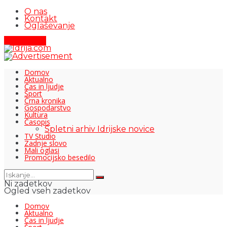
O nas
Kontakt
Oglaševanje
Pišite nam
Domov
Aktualno
Čas in ljudje
Šport
Črna kronika
Gospodarstvo
Kultura
Časopis
Spletni arhiv Idrijske novice
TV Studio
Zadnje slovo
Mali oglasi
Promocijsko besedilo
Ni zadetkov
Ogled vseh zadetkov
Domov
Aktualno
Čas in ljudje