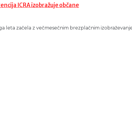
encija ICRA izobražuje občane
ga leta začela z večmesečnim brezplačnim izobraževanjem, 