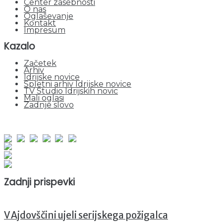
Center zasebnosti
O nas
Oglaševanje
Kontakt
Impresum
Kazalo
Začetek
Arhiv
Idrijske novice
Spletni arhiv Idrijske novice
TV Studio Idrijskih novic
Mali oglasi
Zadnje slovo
obiskov od 1. januarja 2026
Obiskovalcev skupaj : 943580
Prikazov skupaj : 2518448
Trenutno : 50
Zadnji prispevki
V Ajdovščini ujeli serijskega požigalca