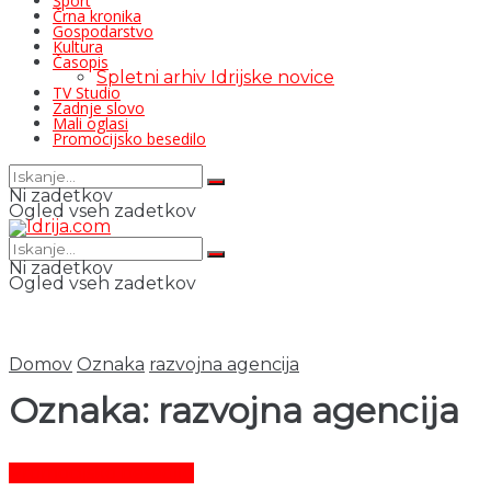
Šport
Črna kronika
Gospodarstvo
Kultura
Časopis
Spletni arhiv Idrijske novice
TV Studio
Zadnje slovo
Mali oglasi
Promocijsko besedilo
Ni zadetkov
Ogled vseh zadetkov
Ni zadetkov
Ogled vseh zadetkov
Domov
Oznaka
razvojna agencija
Oznaka:
razvojna agencija
Promocijsko besedilo