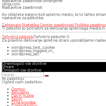
Nastavitve zasebnosti shranjene!
Idrija.com
Nastavitve zasebnosti
Ko obiščete katero koli spletno mesto, le to lahko shra
nastavitve za piškotke.
Zahtevani
Statistika
Center zasebnosti
Politika zasebno
Ti piškotki so potrebni za delovanje spletnega mesta in
Tehnični piškotki
Tehnični piškotki
Za pravilno delovanje spletne strani uporabljamo nasl
wordpress_test_cookie
wordpress_logged_in_
wordpress_sec
Onemogoči vse storitve
Shrani
Omogoči vse storitve
Ni zadetkov
Ogled vseh zadetkov
Domov
Aktualno
Čas in ljudje
Šport
Črna kronika
Gospodarstvo