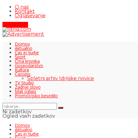
O nas
Kontakt
Oglaševanje
Pišite nam
Domov
Aktualno
Čas in ljudje
Šport
Črna kronika
Gospodarstvo
Kultura
Časopis
Spletni arhiv Idrijske novice
TV Studio
Zadnje slovo
Mali oglasi
Promocijsko besedilo
Ni zadetkov
Ogled vseh zadetkov
Domov
Aktualno
Čas in ljudje