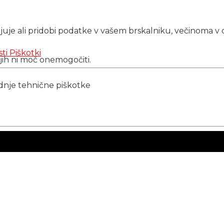
njuje ali pridobi podatke v vašem brskalniku, večinoma v 
sti
Piškotki
 jih ni moč onemogočiti.
ednje tehnične piškotke