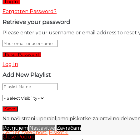
Forgotten Password?
Retrieve your password
Please enter your username or email address to reset 
Log In
Add New Playlist
Na naši strani uporabljamo piškotke za pravilno delovanj
Potrjujem
Nastavitve
Zavračam
Center zasebnosti
Piškotki
Close Popup