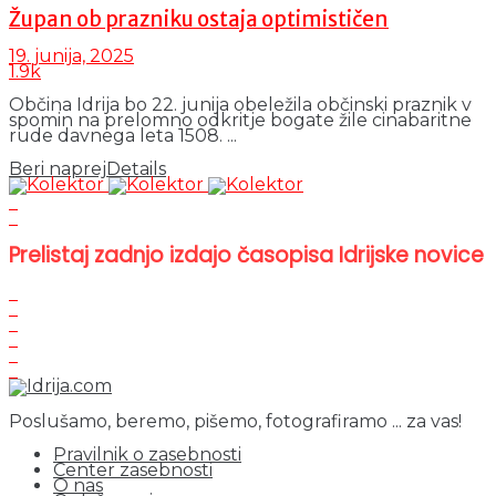
Župan ob prazniku ostaja optimističen
19. junija, 2025
1.9k
Občina Idrija bo 22. junija obeležila občinski praznik v
spomin na prelomno odkritje bogate žile cinabaritne
rude davnega leta 1508. ...
Beri naprej
Details
Prelistaj zadnjo izdajo časopisa Idrijske novice
Poslušamo, beremo, pišemo, fotografiramo ... za vas!
Pravilnik o zasebnosti
Center zasebnosti
O nas