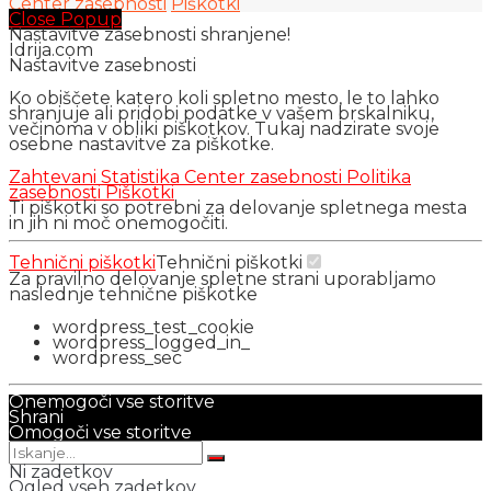
Center zasebnosti
Piškotki
Close Popup
Nastavitve zasebnosti shranjene!
Idrija.com
Nastavitve zasebnosti
Ko obiščete katero koli spletno mesto, le to lahko
shranjuje ali pridobi podatke v vašem brskalniku,
večinoma v obliki piškotkov. Tukaj nadzirate svoje
osebne nastavitve za piškotke.
Zahtevani
Statistika
Center zasebnosti
Politika
zasebnosti
Piškotki
Ti piškotki so potrebni za delovanje spletnega mesta
in jih ni moč onemogočiti.
Tehnični piškotki
Tehnični piškotki
Za pravilno delovanje spletne strani uporabljamo
naslednje tehnične piškotke
wordpress_test_cookie
wordpress_logged_in_
wordpress_sec
Onemogoči vse storitve
Shrani
Omogoči vse storitve
Ni zadetkov
Ogled vseh zadetkov