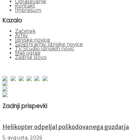
Oglaševanje
Kontakt
Impresum
Kazalo
Začetek
Arhiv
Idrijske novice
Spletni arhiv Idrijske novice
TV Studio Idrijskih novic
Mali oglasi
Zadnje slovo
obiskov od 1. januarja 2026
Obiskovalcev skupaj : 935623
Prikazov skupaj : 2500586
Trenutno : 8
Zadnji prispevki
Helikopter odpeljal poškodovanega gozdarja
5. avgusta, 2026