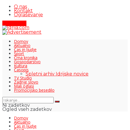
O nas
Kontakt
Oglaševanje
Pišite nam
Domov
Aktualno
Čas in ljudje
Šport
Črna kronika
Gospodarstvo
Kultura
Časopis
Spletni arhiv Idrijske novice
TV Studio
Zadnje slovo
Mali oglasi
Promocijsko besedilo
Ni zadetkov
Ogled vseh zadetkov
Domov
Aktualno
Čas in ljudje