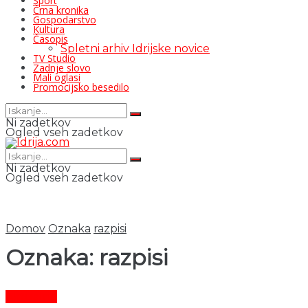
Šport
Črna kronika
Gospodarstvo
Kultura
Časopis
Spletni arhiv Idrijske novice
TV Studio
Zadnje slovo
Mali oglasi
Promocijsko besedilo
Ni zadetkov
Ogled vseh zadetkov
Ni zadetkov
Ogled vseh zadetkov
Domov
Oznaka
razpisi
Oznaka:
razpisi
Aktualno