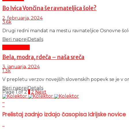
Bo Ivica Vončina še ravnateljica šole?
2. februarja, 2024
3.6k
Drugi redni mandat na mestu ravnateljice Osnovne šole I
Beri naprej
Details
Čas in ljudje
Bela, modra, rdeča – naša sreča
3. januarja, 2024
1.3k
V prepletu verzov novejših slovenskih popevk se je v org
Beri naprej
Details
Page 1 of 2
1
2
Next
Prelistaj zadnjo izdajo časopisa Idrijske novice