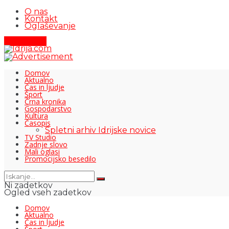
O nas
Kontakt
Oglaševanje
Pišite nam
Domov
Aktualno
Čas in ljudje
Šport
Črna kronika
Gospodarstvo
Kultura
Časopis
Spletni arhiv Idrijske novice
TV Studio
Zadnje slovo
Mali oglasi
Promocijsko besedilo
Ni zadetkov
Ogled vseh zadetkov
Domov
Aktualno
Čas in ljudje