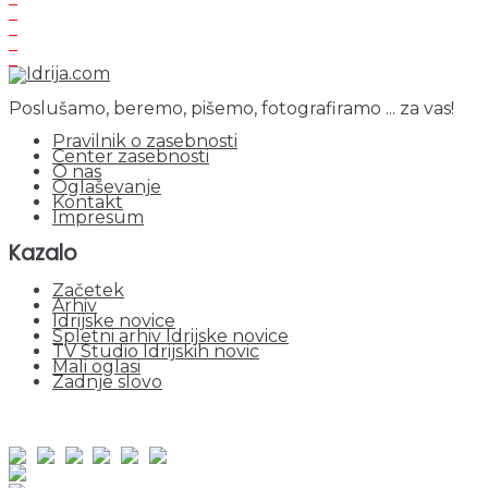
Poslušamo, beremo, pišemo, fotografiramo ... za vas!
Pravilnik o zasebnosti
Center zasebnosti
O nas
Oglaševanje
Kontakt
Impresum
Kazalo
Začetek
Arhiv
Idrijske novice
Spletni arhiv Idrijske novice
TV Studio Idrijskih novic
Mali oglasi
Zadnje slovo
obiskov od 1. januarja 2026
Obiskovalcev skupaj : 935333