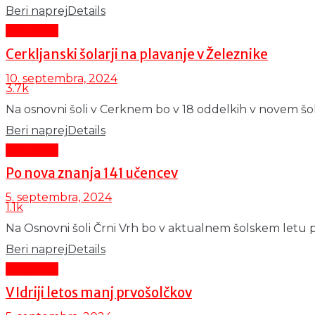
Beri naprej
Details
Aktualno
Cerkljanski šolarji na plavanje v Železnike
10. septembra, 2024
3.7k
Na osnovni šoli v Cerknem bo v 18 oddelkih v novem šol
Beri naprej
Details
Aktualno
Po nova znanja 141 učencev
5. septembra, 2024
1.1k
Na Osnovni šoli Črni Vrh bo v aktualnem šolskem letu pou
Beri naprej
Details
Aktualno
V Idriji letos manj prvošolčkov