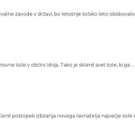
valne zavode v državi, bo letošnje šolsko leto obiskovalo 6
vne šole v občini Idrija. Tako je sklenil svet šole, ki ga ...
lenil postopek izbiranja novega ravnatelja največje šole v o