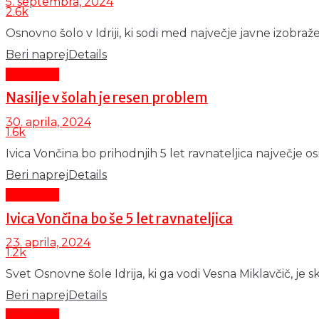
5. septembra, 2024
2.6k
Osnovno šolo v Idriji, ki sodi med največje javne izobraže
Beri naprej
Details
Aktualno
Nasilje v šolah je resen problem
30. aprila, 2024
1.6k
Ivica Vončina bo prihodnjih 5 let ravnateljica največje osno
Beri naprej
Details
Aktualno
Ivica Vončina bo še 5 let ravnateljica
23. aprila, 2024
1.2k
Svet Osnovne šole Idrija, ki ga vodi Vesna Miklavčič, je sk
Beri naprej
Details
Aktualno