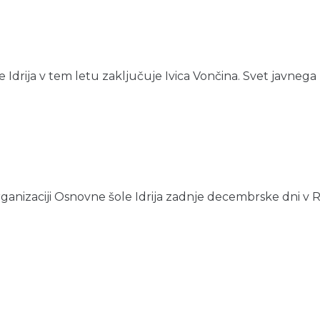
drija v tem letu zaključuje Ivica Vončina. Svet javnega z
anizaciji Osnovne šole Idrija zadnje decembrske dni v Rud