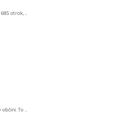
85 otrok, ...
bčini. To ...