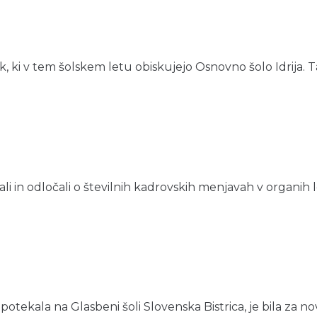
 ki v tem šolskem letu obiskujejo Osnovno šolo Idrija. Ta 
jali in odločali o številnih kadrovskih menjavah v organih l
 potekala na Glasbeni šoli Slovenska Bistrica, je bila za no