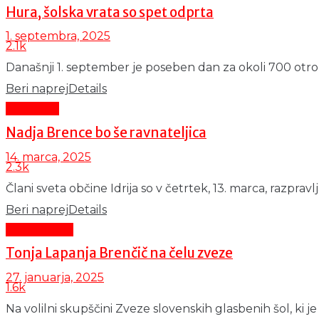
Hura, šolska vrata so spet odprta
1. septembra, 2025
2.1k
Današnji 1. september je poseben dan za okoli 700 otrok,
Beri naprej
Details
Aktualno
Nadja Brence bo še ravnateljica
14. marca, 2025
2.3k
Člani sveta občine Idrija so v četrtek, 13. marca, razpravl
Beri naprej
Details
Čas in ljudje
Tonja Lapanja Brenčič na čelu zveze
27. januarja, 2025
1.6k
Na volilni skupščini Zveze slovenskih glasbenih šol, ki je