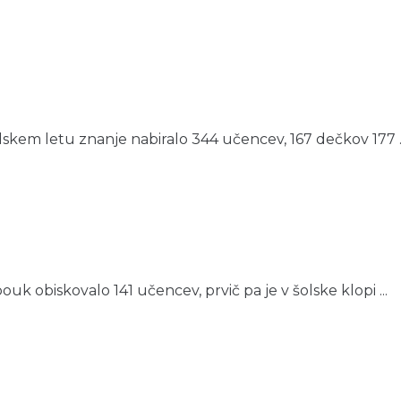
skem letu znanje nabiralo 344 učencev, 167 dečkov 177 ..
k obiskovalo 141 učencev, prvič pa je v šolske klopi ...