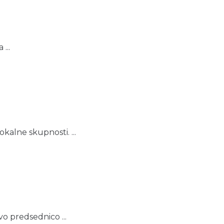
...
okalne skupnosti. ...
vo predsednico ...