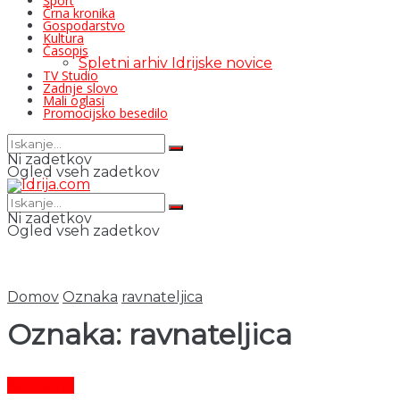
Šport
Črna kronika
Gospodarstvo
Kultura
Časopis
Spletni arhiv Idrijske novice
TV Studio
Zadnje slovo
Mali oglasi
Promocijsko besedilo
Ni zadetkov
Ogled vseh zadetkov
Ni zadetkov
Ogled vseh zadetkov
Domov
Oznaka
ravnateljica
Oznaka:
ravnateljica
Aktualno